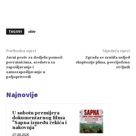
TAGOVI
slide
Prethodna vijest
Slijedeća vijest
Javni poziv za dodjelu pomoći
Zgrada se srušila usljed
povratnicima, sredstva za
eksplozije plina, povrijeđeno
zapošljavanje i
20 ljudi
samozapošljavanje u
poljoprivredi
Najnovije
U subotu premijera
dokumentarnog filma
“Sapna između čekića i
nakovnja”
07.08.2026