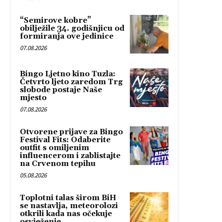
“Semirove kobre”
obilježile 34. godišnjicu od
formiranja ove jedinice
07.08.2026
Bingo Ljetno kino Tuzla:
Četvrto ljeto zaredom Trg
slobode postaje Naše
mjesto
07.08.2026
Otvorene prijave za Bingo
Festival Fits: Odaberite
outfit s omiljenim
influencerom i zablistajte
na Crvenom tepihu
05.08.2026
Toplotni talas širom BiH
se nastavlja, meteorolozi
otkrili kada nas očekuje
osvježenje