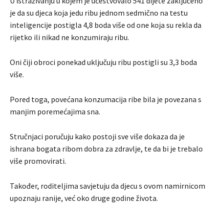
U istraživanju u kojem je učestvovalo 541 dijete zaključeno
je da su djeca koja jedu ribu jednom sedmično na testu
inteligencije postigla 4,8 boda više od one koja su rekla da
rijetko ili nikad ne konzumiraju ribu.
Oni čiji obroci ponekad uključuju ribu postigli su 3,3 boda
više.
Pored toga, povećana konzumacija ribe bila je povezana s
manjim poremećajima sna.
Stručnjaci poručuju kako postoji sve više dokaza da je
ishrana bogata ribom dobra za zdravlje, te da bi je trebalo
više promovirati.
Također, roditeljima savjetuju da djecu s ovom namirnicom
upoznaju ranije, već oko druge godine života.