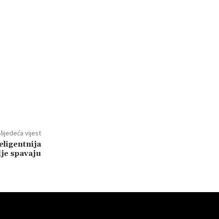
lijedeća vijest
eligentnija
lje spavaju