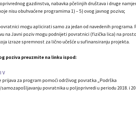
joprivrednog gazdinstva, nabavka pčelinjih društava i druge namje
 koje nisu obuhvaćene programima 1) – 5) ovog javnog poziva;
– povratnici mogu aplicirati samo za jedan od navedenih programa. 
u na Javni poziv mogu podnijeti povratnici (fizička lica) na prost
oja izraze spremnost za lično učešće u sufinansiranju projekta.
og poziva preuzmite na linku ispod:
I V
 prijava za program pomoći održivog povratka „Podrška
/samozapošljavanju povratnika u poljoprivredi u periodu 2018. i 2