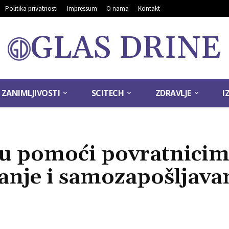
Politika privatnosti
Impressum
O nama
Kontakt
GLAS DRINE
ZANIMLJIVOSTI
SCITECH
ZDRAVLJE
I
lu pomoći povratnicim
vanje i samozapošljava