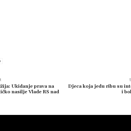
e
t
S
ija: Ukidanje prava na
Djeca koja jedu ribu su int
itičko nasilje Vlade RS nad
i bo