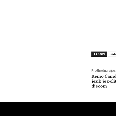
TAGOVI
slid
Prethodna vijes
Kemo Čamdž
jezik je pol
djecom