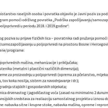
istarstvo raseljnih osoba i povratka objavilo je Javni poziv za po
ogram pomoći održivog povratka „Podrška zapošljavanju/samozap
oljoprivredi u periodu 2018. i 2019.godine“.
 poziva su prijave fizičkih lica – povratnika radi pružanja pomoći
/samozapošljavanju u poljoprivredi na prostoru Bosne i Hercegovi
jene/programe:
joprivrednih mašina, mehanizacije i priključaka;
stenika (metalni i plastični različitih dimenzija);
reme za proizvodnju u poljoprivredi (oprema za pčelarstvo, mljeka
a, tov koka nosilja, sistem za navodnjavanje i dr.);
gradnja stajskih i gospodarskih objekata;
dnica drvenastog i jagodičastog voća (zasad na minimalno 2 dunum
ansijskih sredstava za realiazciju samostalnog projekta u iznosu d
e: nabavka sitne i krupne stoke, nabavka mašina, opreme i reprom