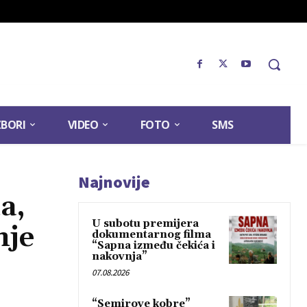
ZBORI
VIDEO
FOTO
SMS
Najnovije
a,
U subotu premijera
nje
dokumentarnog filma
“Sapna između čekića i
nakovnja”
07.08.2026
“Semirove kobre”