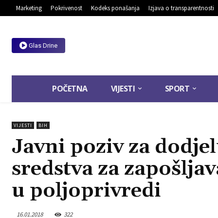
Marketing
Pokrivenost
Kodeks ponašanja
Izjava o transparentnosti
Glas Drine
POČETNA
VIJESTI
SPORT
VIJESTI
BIH
Javni poziv za dodje
sredstva za zapošlja
u poljoprivredi
16.01.2018
322