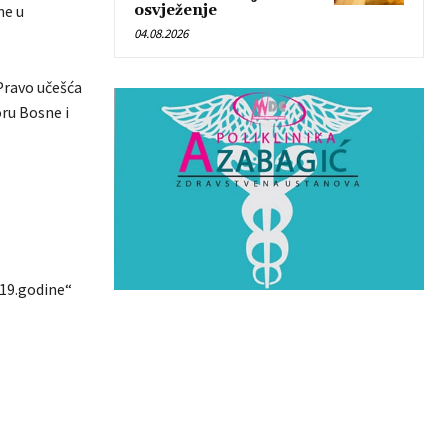
ne u
osvježenje
04.08.2026
Pravo učešća
oru Bosne i
019.godine“