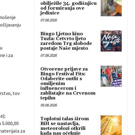
obilježile 34. godišnjicu
od formiranja ove
jedinice
dnošenje
07.08.2026
ošljavanju
Bingo Ljetno kino
Tuzla: Četvrto ljeto
zaredom Trg slobode
 u
postaje Naše mjesto
ne i za
07.08.2026
Otvorene prijave za
Bingo Festival Fits:
Odaberite outfit s
omiljenim
influencerom i
rstvo, tov
zablistajte na Crvenom
tepihu
05.08.2026
a);
Toplotni talas širom
o 5.000,00
BiH se nastavlja,
meteorolozi otkrili
aterijala za
kada nas očekuje