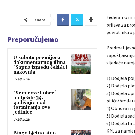
Federalno min
Share
prijava za pr
povratnika u p
Preporučujemo
Predmet javnog
zapošljavanju
U subotu premijera
dokumentarnog filma
sljedeće nam
“Sapna između čekića i
nakovnja”
1) Dodjela pol
07.08.2026
2) Dodjela pla
“Semirove kobre”
3) Dodjela op
obilježile 34.
pilića/brojler
godišnjicu od
formiranja ove
4) Obnova i iz
jedinice
5) Dodjela sa
07.08.2026
6) Dodjela fin
KM, za namjen
Bingo Ljetno kino