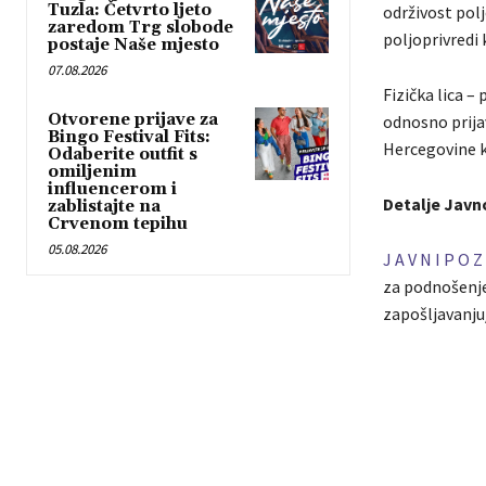
Tuzla: Četvrto ljeto
održivost pol
zaredom Trg slobode
poljoprivredi
postaje Naše mjesto
07.08.2026
Fizička lica 
Otvorene prijave za
odnosno prijav
Bingo Festival Fits:
Hercegovine k
Odaberite outfit s
omiljenim
influencerom i
Detalje Javn
zablistajte na
Crvenom tepihu
05.08.2026
J A V N I P O Z 
za podnošenje
zapošljavanju