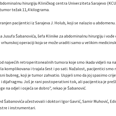
 abdominalnu hirurgiju Kliničkog centra Univerziteta Sarajevo (KCU
 tumor težak 11,4 kilograma.
anjen pacijentici iz Sarajeva J. Holub, koji se nalazio u abdomenu.
a Jusufa Šabanovića, šefa Klinike za abdominalnu hirurgiju i vođe
 o vrhunskoj operaciji koja se može uraditi samo u velikim medicins
od najvećih retroperitonealnih tumora koje smo ikada vidjeli na naš
ila komplikovana i trajala šest i po sati. Nažalost, pacijentici smo
esni bubreg, koji je tumor zahvatio. Uspjeli smo da joj spasimo crije
 i dijafragmu. Još je rani postoperativni tok, ali pacijentica je preš
ge na odjel i osjeća se dobro”, rekao je Šabanović.
d Šabanovića učestvovali i doktori Igor Gavrić, Samir Muhović, Edi
stre i instrumentari.