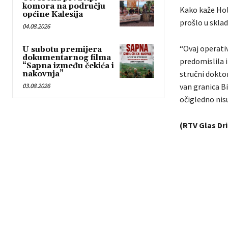
komora na području
Kako kaže Hol
općine Kalesija
prošlo u skla
04.08.2026
“Ovaj operativ
U subotu premijera
dokumentarnog filma
predomislila i
“Sapna između čekića i
stručni dokto
nakovnja”
03.08.2026
van granica Bi
očigledno nisu
(RTV Glas Dr