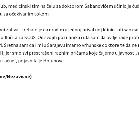
ub, medicinski tim na čelu sa doktorom Šabanovićem učinio je čudo
du sa očekivanim tokom.
ni zahvat trebalo je da uradim u jednoj privatnoj klinici, ali sam se
 odlučila za KCUS. Od svojih poznanika čula sam da ovdje rade profe
ri. Sretna sam da i mi u Sarajevu imamo vrhunske doktore te da ne
H, jer smo svi prestrašeni raznim pričama koje čujemo u javnosti, 
 tačne”, pojasnila je Holubova.
ine/Nezavisne)