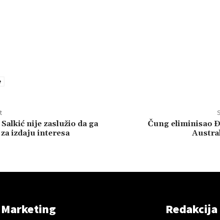
e
t
S
Salkić nije zaslužio da ga
Čung eliminisao Ð
za izdaju interesa
Austra
Marketing
Redakcija