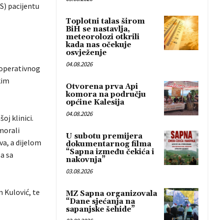
S) pacijentu
Toplotni talas širom
BiH se nastavlja,
meteorolozi otkrili
kada nas očekuje
osvježenje
04.08.2026
 operativnog
kim
Otvorena prva Api
komora na području
općine Kalesija
04.08.2026
oj klinici.
 morali
U subotu premijera
va, a dijelom
dokumentarnog filma
“Sapna između čekića i
la sa
nakovnja”
03.08.2026
n Kulović, te
MZ Sapna organizovala
“Dane sjećanja na
sapanjske šehide”