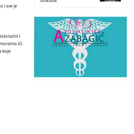
03.08.2026
 i sve je
sionalni i
 moramo ići
a koje