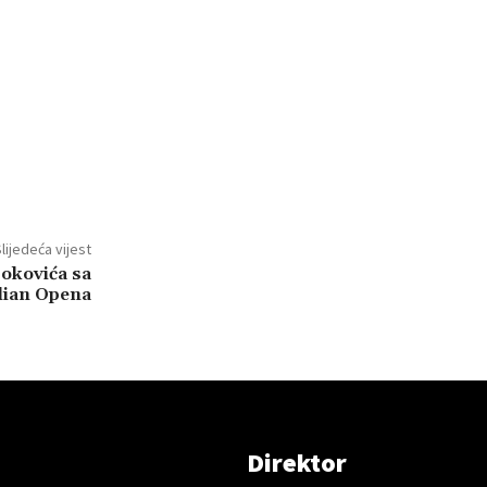
lijedeća vijest
okovića sa
lian Opena
Direktor