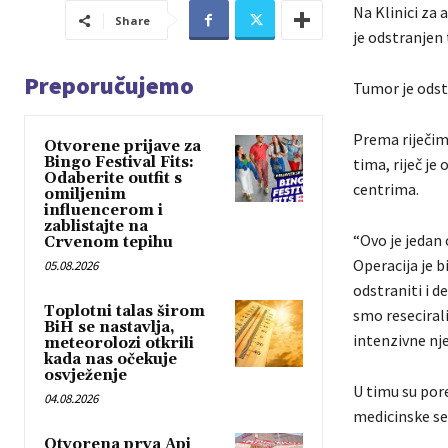
Na Klinici za
Share
je odstranjen
Preporučujemo
Tumor je odstr
Prema riječim
Otvorene prijave za
Bingo Festival Fits:
tima, riječ je
Odaberite outfit s
centrima.
omiljenim
influencerom i
zablistajte na
“Ovo je jedan 
Crvenom tepihu
Operacija je b
05.08.2026
odstraniti i d
Toplotni talas širom
smo resecirali
BiH se nastavlja,
intenzivne nje
meteorolozi otkrili
kada nas očekuje
osvježenje
U timu su pore
04.08.2026
medicinske se
Otvorena prva Api