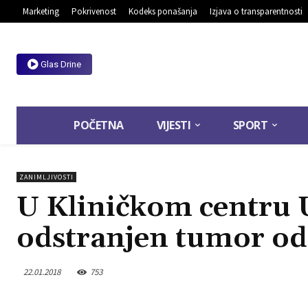
Marketing
Pokrivenost
Kodeks ponašanja
Izjava o transparentnosti
Glas Drine
POČETNA
VIJESTI
SPORT
ZANIMLJIVOSTI
U Kliničkom centru U
odstranjen tumor od
22.01.2018
753