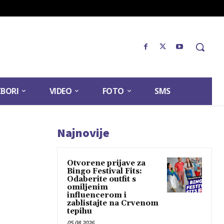
ZBORI
VIDEO
FOTO
SMS
Najnovije
Otvorene prijave za
Bingo Festival Fits:
Odaberite outfit s
omiljenim
influencerom i
zablistajte na Crvenom
tepihu
05.08.2026