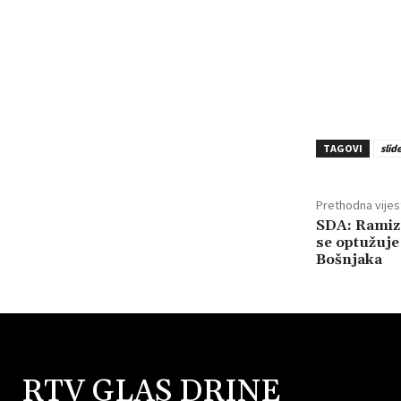
TAGOVI
slid
Prethodna vijes
SDA: Ramiz 
se optužuje 
Bošnjaka
RTV GLAS DRINE