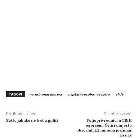
TAGOVI
maria brynas morera
najstarija osoba na svijetu
slide
Prethodna vijest
Slijedeća vijest
Zašto jabuke ne treba guliti
Poljoprivrednici u FBiH
ogorčeni: Četiri umjesto
obećanih 42 miliona je šamar
za nas