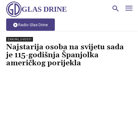
GLAS DRINE
Radio Glas Drine
ZANIMLJIVOSTI
Najstarija osoba na svijetu sada
je 115-godišnja Španjolka
američkog porijekla