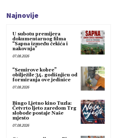
Najnovije
U subotu premijera
dokumentarnog filma
“Sapna između čekića i
nakovnja”
07.08.2026
“Semirove kobre”
obilježile 34. godišnjicu od
formiranja ove jedinice
07.08.2026
Bingo Ljetno kino Tuzla:
Četvrto ljeto zaredom Trg
slobode postaje Naše
mjesto
07.08.2026