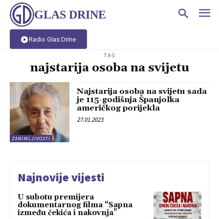
GLAS DRINE
Radio Glas Drine
TAG
najstarija osoba na svijetu
Najstarija osoba na svijetu sada
je 115-godišnja Španjolka
američkog porijekla
27.01.2023
ZANIMLJIVOSTI
Najnovije vijesti
U subotu premijera
dokumentarnog filma “Sapna
između čekića i nakovnja”