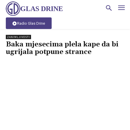
GLAS DRINE
Radio Glas Drine
ZANIMLJIVOSTI
Baka mjesecima plela kape da bi
ugrijala potpune strance