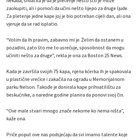
nekada, shvatila je da je pletenje nešto što je može
zaokupiti, ali i pomoći da učini nešto lijepo za druge ljude.
Za pletenje jedne kape joj je bio potreban cijeli dan, ali ona
vjeruje da se rad isplatio.
“Volim da ih pravim, zabavno mi je. Želim da ostanem u
pozadini, zato što me to usrećuje, sposobnost da mogu
učiniti nešto za druge”, rekla je ona za Boston 25 News.
Kada je završila svojih 75 kapa, njena kćerka ih je spakovala
u plastične vrećice i zakačila na ogradu u Memorijalnom
parku Nelson. Takođe je donirala kape prihvatilištu za
beskućnike, a naredne godine planira da ponovi svoj čin.
“Ove male stvari mnogo znače nekome ko nema ništa”,
kaže ona.
Priče poput ove nas podsjećaju da svi imamo talente koje