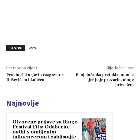
TAGOVI
slide
Prethodna vijest
Slijedeća vijest
Prosinečki najavio razgovor s
Banjalučanka pretukla momka
Ibiševićem i Lulićem
jer ju je prevario, oboje
privedeni
Najnovije
Otvorene prijave za Bingo
Festival Fits: Odaberite
outfit s omiljenim
influencerom i zablistajte