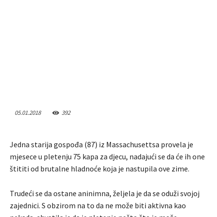
05.01.2018
392
Jedna starija gospođa (87) iz Massachusettsa provela je
mjesece u pletenju 75 kapa za djecu, nadajući se da će ih one
štititi od brutalne hladnoće koja je nastupila ove zime.
Trudeći se da ostane aninimna, željela je da se oduži svojoj
zajednici. S obzirom na to da ne može biti aktivna kao