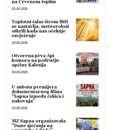
na Crvenom tepihu
05.08.2026
Toplotni talas širom BiH
se nastavlja, meteorolozi
otkrili kada nas očekuje
osvježenje
04.08.2026
Otvorena prva Api
komora na području
općine Kalesija
04.08.2026
U subotu premijera
dokumentarnog filma
“Sapna između čekića i
nakovnja”
03.08.2026
MZ Sapna organizovala
“Dane sjećanja na