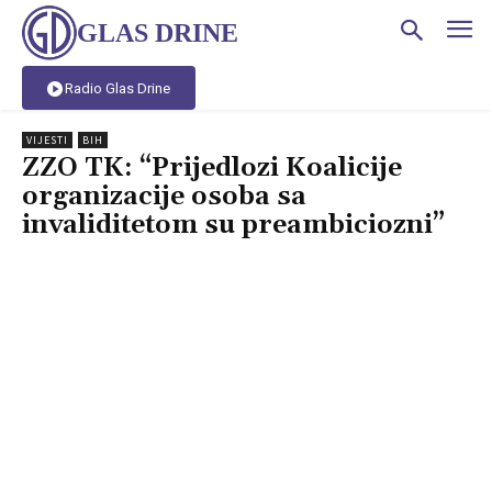
GLAS DRINE
Radio Glas Drine
VIJESTI
BIH
ZZO TK: “Prijedlozi Koalicije
organizacije osoba sa
invaliditetom su preambiciozni”