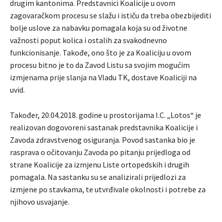
drugim kantonima. Predstavnici Koalicije u ovom
zagovaračkom procesu se slažu i ističu da treba obezbijediti
bolje uslove za nabavku pomagala koja su od životne
važnosti poput kolica i ostalih za svakodnevno
funkcionisanje. Takođe, ono što je za Koaliciju u ovom
procesu bitno je to da Zavod Listu sa svojim mogućim
izmjenama prije slanja na Vladu TK, dostave Koaliciji na
uvid.
Također, 20.04.2018. godine u prostorijama I.C. „Lotos“ je
realizovan dogovoreni sastanak predstavnika Koalicije i
Zavoda zdravstvenog osiguranja. Povod sastanka bio je
rasprava o očitovanju Zavoda po pitanju prijedloga od
strane Koalicije za izmjenu Liste ortopedskih i drugih
pomagala. Na sastanku su se analizirali prijedlozi za
izmjene po stavkama, te utvrđivale okolnosti i potrebe za
njihovo usvajanje.