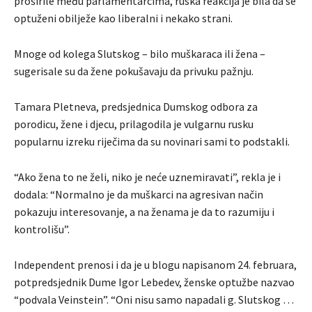
proširile među parlamentarcima, ruska reakcija je bila da se
optuženi obilježe kao liberalni i nekako strani.
Mnoge od kolega Slutskog – bilo muškaraca ili žena –
sugerisale su da žene pokušavaju da privuku pažnju.
Tamara Pletneva, predsjednica Dumskog odbora za
porodicu, žene i djecu, prilagodila je vulgarnu rusku
popularnu izreku riječima da su novinari sami to podstakli.
“Ako žena to ne želi, niko je neće uznemiravati”, rekla je i
dodala: “Normalno je da muškarci na agresivan način
pokazuju interesovanje, a na ženama je da to razumiju i
kontrolišu”.
Independent prenosi i da je u blogu napisanom 24. februara,
potpredsjednik Dume Igor Lebedev, ženske optužbe nazvao
“podvala Veinstein”. “Oni nisu samo napadali g. Slutskog …