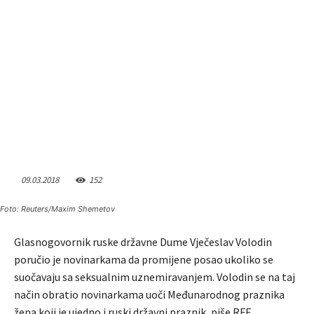
09.03.2018
152
Foto: Reuters/Maxim Shemetov
Glasnogovornik ruske državne Dume Vječeslav Volodin
poručio je novinarkama da promijene posao ukoliko se
suočavaju sa seksualnim uznemiravanjem. Volodin se na taj
način obratio novinarkama uoči Međunarodnog praznika
žena koji je ujedno i ruski državni praznik, piše RFE.