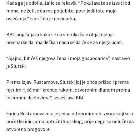
Kada ga je odbila, žalio se rekavši. “Pokušavate se izvući od
mene, ne želite da me poljubite, povrijedili ste moja
osjećanja,” ispričala je novinarka.
BBC pojašnjava kako se na snimku čuje objašnjenje
novinarke da ima dečka i nada se da će se za njega udati.
“Sjajno, bit ćeš njegova žena i moja gospodarica”, nastavio
je Slutski.
Prema izjavi Rustamove, Slutski joj je onda prišao i prema
njenim riječima “krenuo rukom, otvorenim dlanom prema
intimnim dijelovima”, izvještava BBC.
Farida Rustamova bila je jedan od anonimnih izvora koji su u
početku inicijalno optužili Slutskog, prije nego su odlučili da
otvoreno progovore.