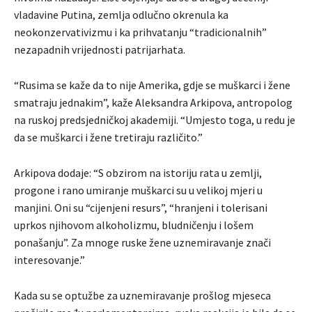
vladavine Putina, zemlja odlučno okrenula ka
neokonzervativizmu i ka prihvatanju “tradicionalnih”
nezapadnih vrijednosti patrijarhata.
“Rusima se kaže da to nije Amerika, gdje se muškarci i žene
smatraju jednakim”, kaže Aleksandra Arkipova, antropolog
na ruskoj predsjedničkoj akademiji. “Umjesto toga, u redu je
da se muškarci i žene tretiraju različito.”
Arkipova dodaje: “S obzirom na istoriju rata u zemlji,
progone i rano umiranje muškarci su u velikoj mjeri u
manjini. Oni su “cijenjeni resurs”, “hranjeni i tolerisani
uprkos njihovom alkoholizmu, bludničenju i lošem
ponašanju”. Za mnoge ruske žene uznemiravanje znači
interesovanje.”
Kada su se optužbe za uznemiravanje prošlog mjeseca