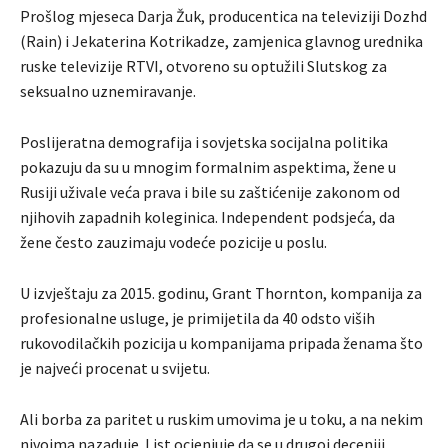
Prošlog mjeseca Darja Žuk, producentica na televiziji Dozhd
(Rain) i Jekaterina Kotrikadze, zamjenica glavnog urednika
ruske televizije RTVI, otvoreno su optužili Slutskog za
seksualno uznemiravanje.
Poslijeratna demografija i sovjetska socijalna politika
pokazuju da su u mnogim formalnim aspektima, žene u
Rusiji uživale veća prava i bile su zaštićenije zakonom od
njihovih zapadnih koleginica. Independent podsjeća, da
žene često zauzimaju vodeće pozicije u poslu.
U izvještaju za 2015. godinu, Grant Thornton, kompanija za
profesionalne usluge, je primijetila da 40 odsto viših
rukovodilačkih pozicija u kompanijama pripada ženama što
je najveći procenat u svijetu.
Ali borba za paritet u ruskim umovima je u toku, a na nekim
nivoima nazaduje. List ocjenjuje da se u drugoj deceniji