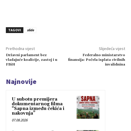
TAGOVI
slide
Prethodna vijest
Slijedeća vijest
Državni parlament bez
Federalno ministarstvo
vladajuće koalicije, zastoj i u
finansija: Počela isplata civilnih
FBiH
invalidnina
Najnovije
U subotu premijera
dokumentarnog filma
“Sapna između čekića i
nakovnja”
07.08.2026