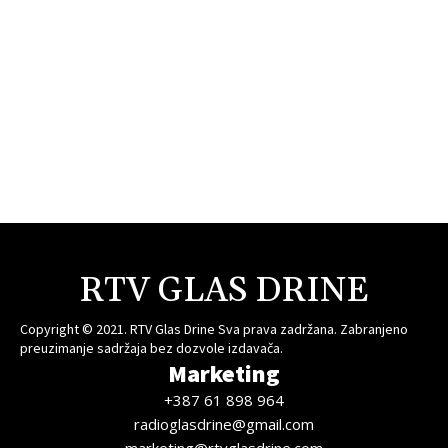
RTV GLAS DRINE
Copyright © 2021. RTV Glas Drine Sva prava zadržana. Zabranjeno
preuzimanje sadržaja bez dozvole izdavača.
Marketing
+387 61 898 964
radioglasdrine@gmail.com