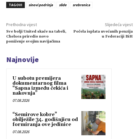
TAGOVI
sinovi podrinja
slide
srebrenica
Prethodna vijest
Slijedeća vijest
Sve bolji United skače na tabeli,
Počela isplata uvećanih penzija
Chelsea priredio novo
u Federaciji BiH
poniženje svojim navijačima
Najnovije
U subotu premijera
dokumentarnog filma
“Sapna između čekića i
nakovnja”
07.08.2026
“Semirove kobre”
obilježile 34. godišnjicu od
formiranja ove jedinice
07.08.2026