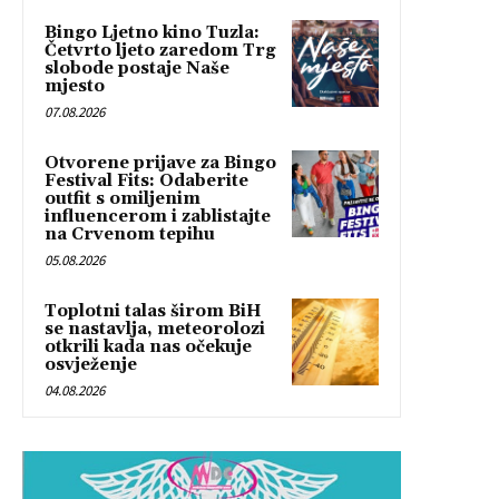
Bingo Ljetno kino Tuzla:
Četvrto ljeto zaredom Trg
slobode postaje Naše
mjesto
07.08.2026
Otvorene prijave za Bingo
Festival Fits: Odaberite
outfit s omiljenim
influencerom i zablistajte
na Crvenom tepihu
05.08.2026
Toplotni talas širom BiH
se nastavlja, meteorolozi
otkrili kada nas očekuje
osvježenje
04.08.2026