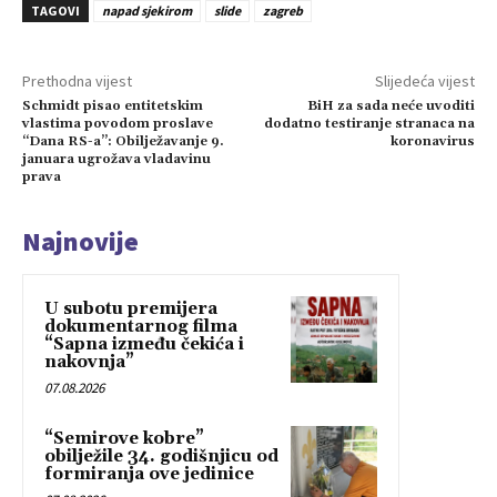
TAGOVI
napad sjekirom
slide
zagreb
Prethodna vijest
Slijedeća vijest
Schmidt pisao entitetskim
BiH za sada neće uvoditi
vlastima povodom proslave
dodatno testiranje stranaca na
“Dana RS-a”: Obilježavanje 9.
koronavirus
januara ugrožava vladavinu
prava
Najnovije
U subotu premijera
dokumentarnog filma
“Sapna između čekića i
nakovnja”
07.08.2026
“Semirove kobre”
obilježile 34. godišnjicu od
formiranja ove jedinice