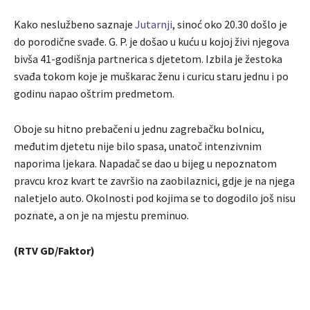
Kako neslužbeno saznaje
Jutarnji
, sinoć oko 20.30 došlo je
do porodične svađe. G. P. je došao u kuću u kojoj živi njegova
bivša 41-godišnja partnerica s djetetom. Izbila je žestoka
svađa tokom koje je muškarac ženu i curicu staru jednu i po
godinu napao oštrim predmetom.
Oboje su hitno prebačeni u jednu zagrebačku bolnicu,
međutim djetetu nije bilo spasa, unatoč intenzivnim
naporima ljekara. Napadač se dao u bijeg u nepoznatom
pravcu kroz kvart te završio na zaobilaznici, gdje je na njega
naletjelo auto. Okolnosti pod kojima se to dogodilo još nisu
poznate, a on je na mjestu preminuo.
(RTV GD/Faktor)