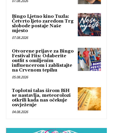
07.08.2026
Bingo Ljetno kino Tuzla:
Četvrto ljeto zaredom Trg
slobode postaje Naše
mjesto
07.08.2026
Otvorene prijave za Bingo
Festival Fits: Odaberite
outfit s omiljenim
influencerom i zablistajte
na Crvenom tepihu
05.08.2026
Toplotni talas širom BiH
se nastavlja, meteorolozi
otkrili kada nas očekuje
osvježenje
04.08.2026