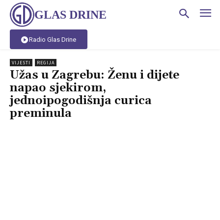
GLAS DRINE
Radio Glas Drine
VIJESTI
REGIJA
Užas u Zagrebu: Ženu i dijete
napao sjekirom,
jednoipogodišnja curica
preminula