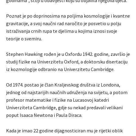
godinama”, stoji u obavijesti koju su objavila njegova djeca.
Poznat je po doprinosima na poljima kosmologije i kvantne
gravitacije, a svoj naučni rad naročito je posvetio u polju
istraživanja crnih rupa te djelima u kojima iznosi svoje
teorije o svemiru.
Stephen Hawking rođen je u Oxfordu 1942. godine, završio je
studij fizike na Univerzitetu Oxford, a doktorsku disertaciju
iz kozmologije odbranio na Univerzitetu Cambridge.
Od 1974. postao je član Kraljevskog društva iz Londona,
jednog od najstarijih naučnih udruženja na svijetu, a potom
profesor matematike i fizike na Lucasovoj katedri
Univerziteta Cambridge, gdje su nekad predavali velikani
poput Isaaca Newtona i Paula Diraca.
Kada je imao 22 godine dijagnosticiran mu je rijetki oblik