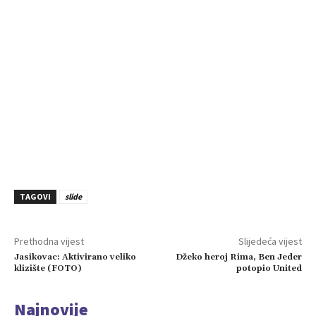
TAGOVI
slide
Prethodna vijest
Slijedeća vijest
Jasikovac: Aktivirano veliko
Džeko heroj Rima, Ben Jeder
klizište (FOTO)
potopio United
Najnovije