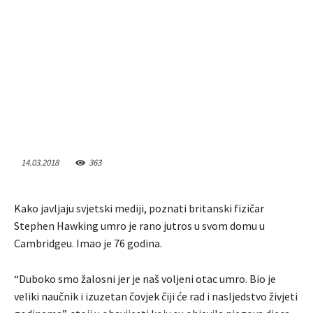
14.03.2018
363
Kako javljaju svjetski mediji, poznati britanski fizičar
Stephen Hawking umro je rano jutros u svom domu u
Cambridgeu. Imao je 76 godina.
“Duboko smo žalosni jer je naš voljeni otac umro. Bio je
veliki naučnik i izuzetan čovjek čiji će rad i nasljedstvo živjeti