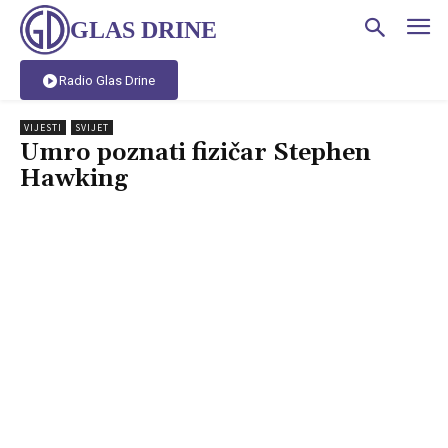
GLAS DRINE
Radio Glas Drine
VIJESTI
SVIJET
Umro poznati fizičar Stephen
Hawking