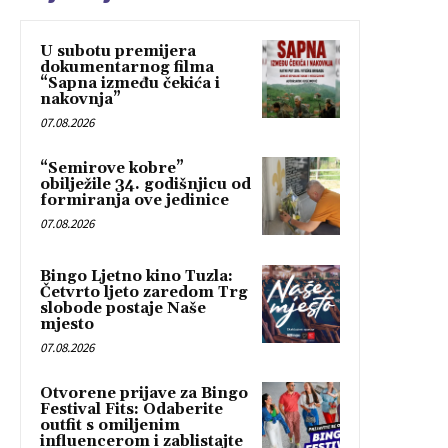
U subotu premijera
dokumentarnog filma
“Sapna između čekića i
nakovnja”
07.08.2026
“Semirove kobre”
obilježile 34. godišnjicu od
formiranja ove jedinice
07.08.2026
Bingo Ljetno kino Tuzla:
Četvrto ljeto zaredom Trg
slobode postaje Naše
mjesto
07.08.2026
Otvorene prijave za Bingo
Festival Fits: Odaberite
outfit s omiljenim
influencerom i zablistajte