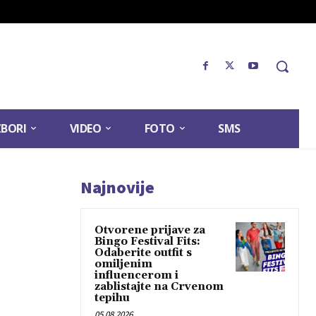
ZBORI
VIDEO
FOTO
SMS
Najnovije
Otvorene prijave za
Bingo Festival Fits:
Odaberite outfit s
omiljenim
influencerom i
zablistajte na Crvenom
tepihu
05.08.2026