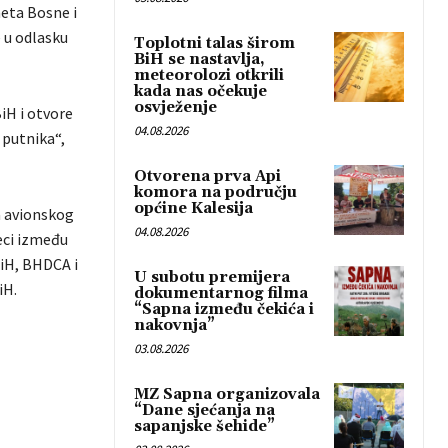
meta Bosne i
 u odlasku
Toplotni talas širom
BiH se nastavlja,
meteorolozi otkrili
kada nas očekuje
osvježenje
iH i otvore
04.08.2026
j putnika“,
Otvorena prva Api
komora na području
općine Kalesija
a avionskog
04.08.2026
eci između
iH, BHDCA i
U subotu premijera
iH.
dokumentarnog filma
“Sapna između čekića i
nakovnja”
03.08.2026
MZ Sapna organizovala
“Dane sjećanja na
sapanjske šehide”