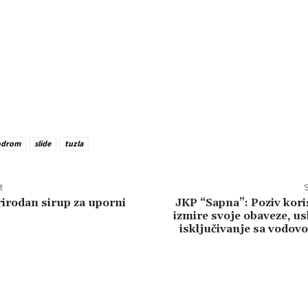
odrom
slide
tuzla
t
S
rirodan sirup za uporni
JKP “Sapna”: Poziv kori
izmire svoje obaveze, u
isključivanje sa vodov