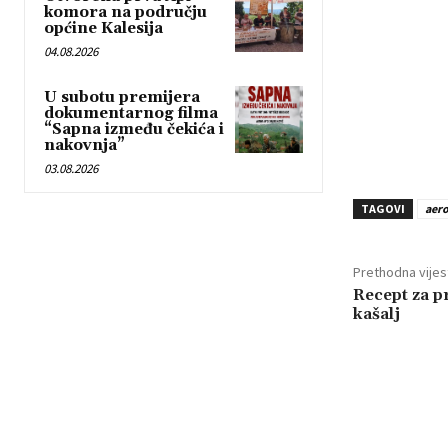
komora na području
općine Kalesija
04.08.2026
U subotu premijera
dokumentarnog filma
“Sapna između čekića i
nakovnja”
03.08.2026
TAGOVI
aer
Prethodna vijes
Recept za p
kašalj