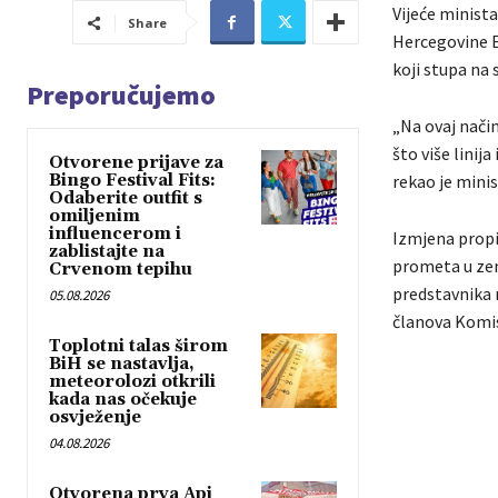
Vijeće minist
Share
Hercegovine Ed
koji stupa na
Preporučujemo
„Na ovaj nači
što više linija
Otvorene prijave za
Bingo Festival Fits:
rekao je minis
Odaberite outfit s
omiljenim
influencerom i
Izmjena propis
zablistajte na
prometa u zem
Crvenom tepihu
predstavnika 
05.08.2026
članova Komis
Toplotni talas širom
BiH se nastavlja,
meteorolozi otkrili
kada nas očekuje
osvježenje
04.08.2026
Otvorena prva Api