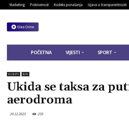
Marketing
Pokrivenost
Kodeks ponašanja
Izjava o transparentnosti
Glas Drine
POČETNA
VIJESTI
SPORT
VIJESTI
BIH
Ukida se taksa za put
aerodroma
20.12.2023
259