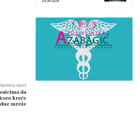
03.08.2026
lijedeća vijest
snicima da
skoro kreće
odne mreže