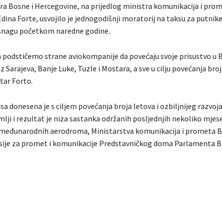
ara Bosne i Hercegovine, na prijedlog ministra komunikacija i pro
ina Forte, usvojilo je jednogodišnji moratorij na taksu za putnike
 snagu početkom naredne godine.
n podstičemo strane aviokompanije da povećaju svoje prisustvo u B
 iz Sarajeva, Banje Luke, Tuzle i Mostara, a sve u cilju povećanja bro
tar Forto.
a donesena je s ciljem povećanja broja letova i ozbiljnijeg razvoj
lji i rezultat je niza sastanka održanih posljednjih nekoliko mjes
međunarodnih aerodroma, Ministarstva komunikacija i prometa B
ije za promet i komunikacije Predstavničkog doma Parlamenta B