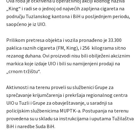
Ova roba je otkrivena u operativnoj akciji kodnog naziva
„King“ i radi se o jednoj od najvećih zapljena cigareta na
području Tuzlanskog kantona i BiH u posljednjem periodu,
saopćeno je iz UIO.
Prilikom pretresa objekta i vozila pronađeno je 33.300
paklica raznih cigareta (FM, King), i 256 kilograma sitno
rezanog duhana. Ovi proizvodi nisu bili obilježeni akciznim
markica koje izdaje UIO i bili su namijenjeni prodaji na
„crnom tržištu“.
Aktivnosti na terenu proveli su službenici Grupe za
sprečavanje krijumčarenja i prekršaja regionalnog centra
UIO u Tuzli i Grupe za obavještavanje, u saradnji sa
policijskim službenicima MUPTK-a. Postupanja na terenu
provedena su u skladu sa instrukcijama i uputama Tužilaštva
BiH i naredbe Suda BiH.