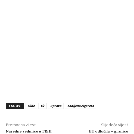
TAGOVI
slide
tk
uprava
zaoljena cigareta
Prethodna vijest
Slijedeća vijest
Naredne sedmice u FBiH
EU odlučila – granice