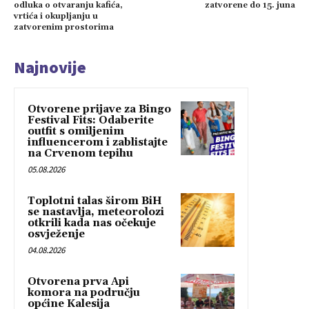
odluka o otvaranju kafića,
zatvorene do 15. juna
vrtića i okupljanju u
zatvorenim prostorima
Najnovije
Otvorene prijave za Bingo
Festival Fits: Odaberite
outfit s omiljenim
influencerom i zablistajte
na Crvenom tepihu
05.08.2026
Toplotni talas širom BiH
se nastavlja, meteorolozi
otkrili kada nas očekuje
osvježenje
04.08.2026
Otvorena prva Api
komora na području
općine Kalesija