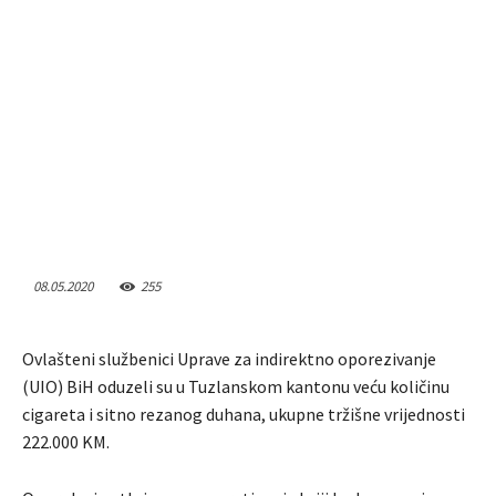
08.05.2020
255
Ovlašteni službenici Uprave za indirektno oporezivanje
(UIO) BiH oduzeli su u Tuzlanskom kantonu veću količinu
cigareta i sitno rezanog duhana, ukupne tržišne vrijednosti
222.000 KM.