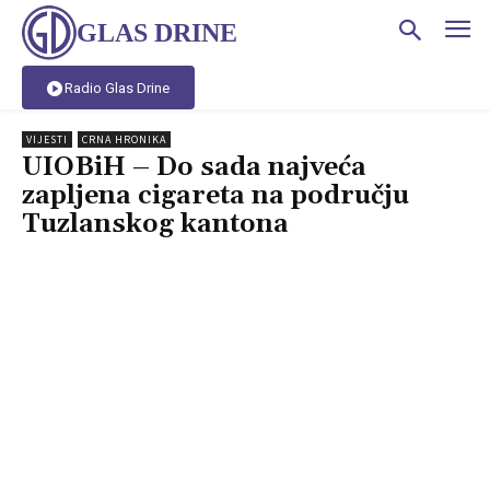
GLAS DRINE
Radio Glas Drine
VIJESTI
CRNA HRONIKA
UIOBiH – Do sada najveća
zapljena cigareta na području
Tuzlanskog kantona