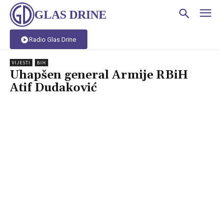
GLAS DRINE
Radio Glas Drine
VIJESTI
BIH
Uhapšen general Armije RBiH
Atif Dudaković