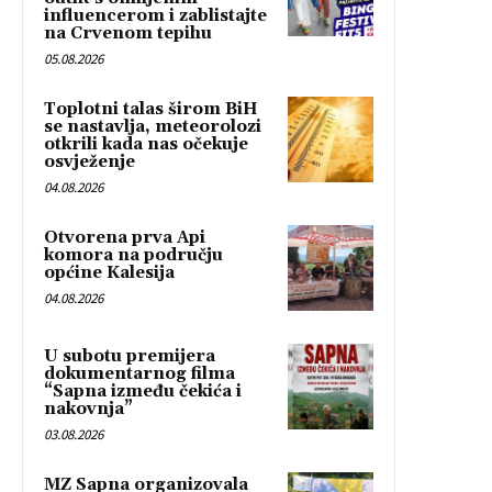
influencerom i zablistajte
na Crvenom tepihu
05.08.2026
Toplotni talas širom BiH
se nastavlja, meteorolozi
otkrili kada nas očekuje
osvježenje
04.08.2026
Otvorena prva Api
komora na području
općine Kalesija
04.08.2026
U subotu premijera
dokumentarnog filma
“Sapna između čekića i
nakovnja”
03.08.2026
MZ Sapna organizovala