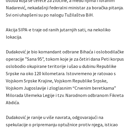
osoba koja se terete za zločine, a među njima i Ibrahim
Nadarević, nekadašnji federalni ministar za boračka pitanja.
Svi oni uhapšeni su po nalogu Tužilaštva BiH.
Akcija SIPA-e traje od ranih jutarnjih sati, na nekoliko
lokacija.
Dudaković je bio komandant odbrane Bihaća i oslobodilačke
operacije ”Sana 95”, tokom koje je za četiri dana Peti korpus
oslobodio okupirane teritorije i ušao u dubinu Republike
Srpske na oko 120 kilometara. Istovremeno je ratovao s
Vojskom Srpske Krajine, Vojskom Republike Srpske,
Vojskom Jugoslavije i zloglasnim “Crvenim beretkama”
Milorada Ulemeka Legije i tzv. Narodnom odbranom Fikreta
Abdića.
Dudaković je ranije u više navrata, odgovarajući na
spekulacije o pripremanju optužnice protiv njega, isticao