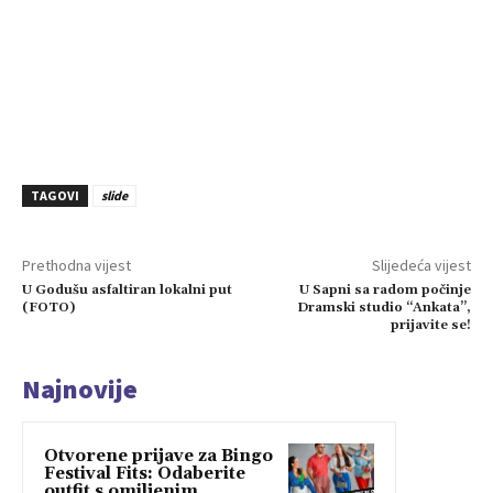
TAGOVI
slide
Prethodna vijest
Slijedeća vijest
U Godušu asfaltiran lokalni put
U Sapni sa radom počinje
(FOTO)
Dramski studio “Ankata”,
prijavite se!
Najnovije
Otvorene prijave za Bingo
Festival Fits: Odaberite
outfit s omiljenim