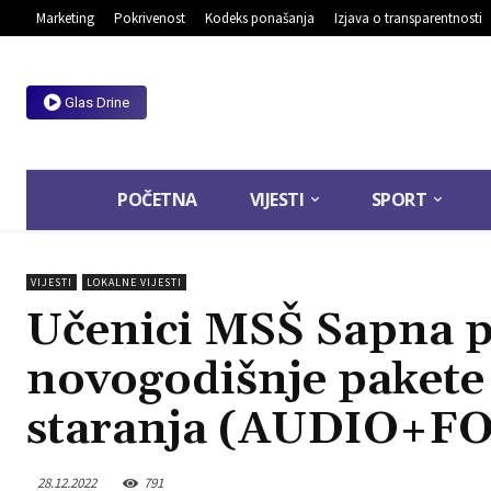
Marketing
Pokrivenost
Kodeks ponašanja
Izjava o transparentnosti
Glas Drine
POČETNA
VIJESTI
SPORT
VIJESTI
LOKALNE VIJESTI
Učenici MSŠ Sapna pr
novogodišnje pakete 
staranja (AUDIO+F
28.12.2022
791