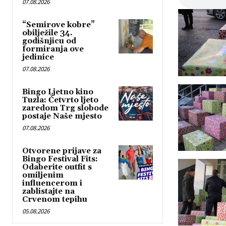
07.08.2026
“Semirove kobre”
obilježile 34.
godišnjicu od
formiranja ove
jedinice
07.08.2026
Bingo Ljetno kino
Tuzla: Četvrto ljeto
zaredom Trg slobode
postaje Naše mjesto
07.08.2026
Otvorene prijave za
Bingo Festival Fits:
Odaberite outfit s
omiljenim
influencerom i
zablistajte na
Crvenom tepihu
05.08.2026