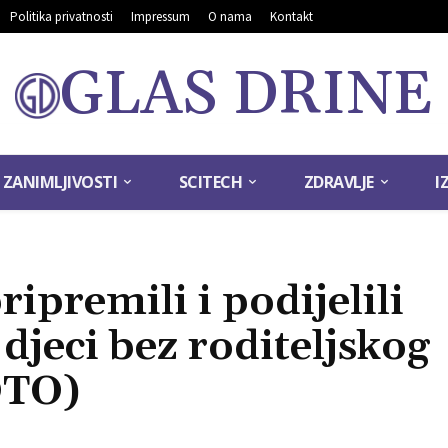
Politika privatnosti
Impressum
O nama
Kontakt
GLAS DRINE
ZANIMLJIVOSTI
SCITECH
ZDRAVLJE
I
ipremili i podijelili
djeci bez roditeljskog
OTO)