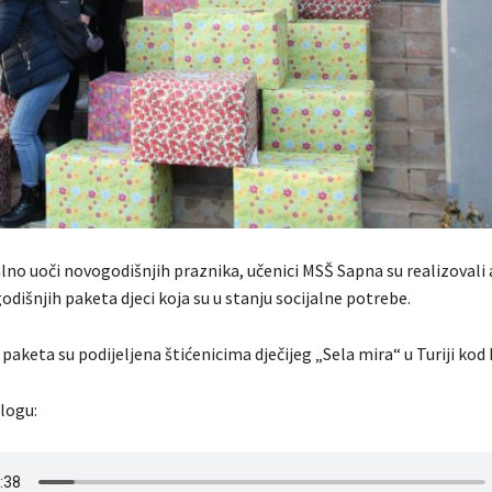
lno uoči novogodišnjih praznika, učenici MSŠ Sapna su realizovali 
dišnjih paketa djeci koja su u stanju socijalne potrebe.
paketa su podijeljena štićenicima dječijeg „Sela mira“ u Turiji kod
ilogu: