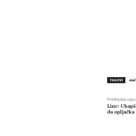
TAGOVI
msš
Prethodna vijes
Linc: Uhapš
da opljačk