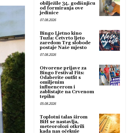
obilježile 34. godišnjicu
od formiranja ove
jedinice
07.08.2026
Bingo Ljetno kino
Tuzla: Četvrto ljeto
zaredom Trg slobode
postaje Naše mjesto
07.08.2026
Otvorene prijave za
Bingo Festival Fits:
Odaberite outfit s
omiljenim
influencerom i
zablistajte na Crvenom
tepihu
05.08.2026
Toplotni talas širom
BiH se nastavlja,
meteorolozi otkrili
kada nas očekuje