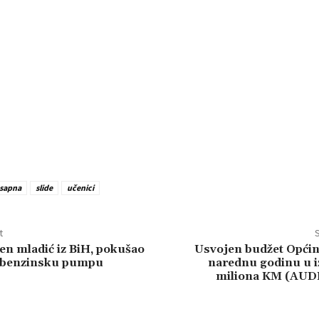
 sapna
slide
učenici
t
S
en mladić iz BiH, pokušao
Usvojen budžet Općin
a benzinsku pumpu
narednu godinu u i
miliona KM (AU