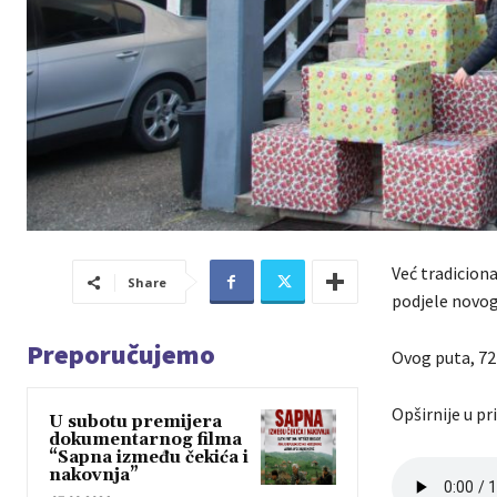
Već tradiciona
Share
podjele novogo
Preporučujemo
Ovog puta, 72 
Opširnije u pr
U subotu premijera
dokumentarnog filma
“Sapna između čekića i
nakovnja”