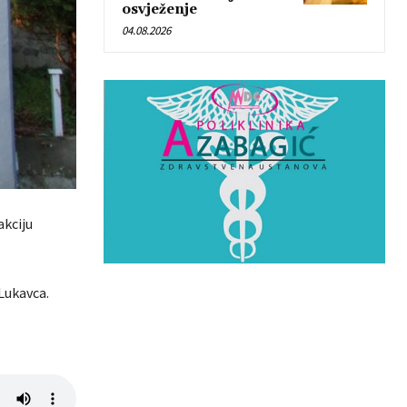
osvježenje
04.08.2026
akciju
 Lukavca.