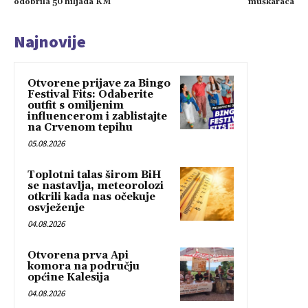
odobrila 50 hiljada KM
muškaraca
Najnovije
Otvorene prijave za Bingo
Festival Fits: Odaberite
outfit s omiljenim
influencerom i zablistajte
na Crvenom tepihu
05.08.2026
Toplotni talas širom BiH
se nastavlja, meteorolozi
otkrili kada nas očekuje
osvježenje
04.08.2026
Otvorena prva Api
komora na području
općine Kalesija
04.08.2026