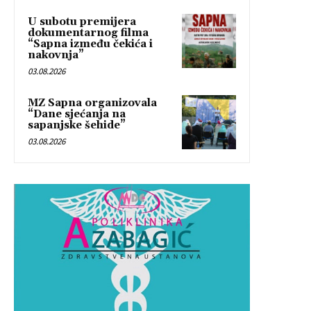
U subotu premijera
dokumentarnog filma
“Sapna između čekića i
nakovnja”
03.08.2026
MZ Sapna organizovala
“Dane sjećanja na
sapanjske šehide”
03.08.2026