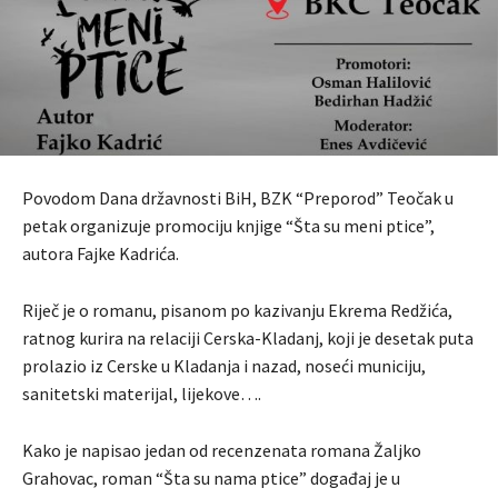
Povodom Dana državnosti BiH, BZK “Preporod” Teočak u
petak organizuje promociju knjige “Šta su meni ptice”,
autora Fajke Kadrića.
Riječ je o romanu, pisanom po kazivanju Ekrema Redžića,
ratnog kurira na relaciji Cerska-Kladanj, koji je desetak puta
prolazio iz Cerske u Kladanja i nazad, noseći municiju,
sanitetski materijal, lijekove….
Kako je napisao jedan od recenzenata romana Žaljko
Grahovac, roman “Šta su nama ptice” događaj je u