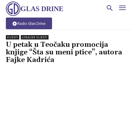
GLAS DRINE
Radio Glas Drine
VIJESTI
LOKALNE VIJESTI
U petak u Teočaku promocija
knjige “Šta su meni ptice”, autora
Fajke Kadrića