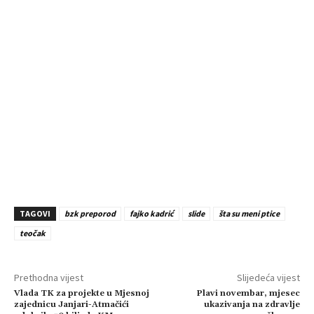
TAGOVI
bzk preporod
fajko kadrić
slide
šta su meni ptice
teočak
Prethodna vijest
Slijedeća vijest
Vlada TK za projekte u Mjesnoj
Plavi novembar, mjesec
zajednicu Janjari-Atmačići
ukazivanja na zdravlje