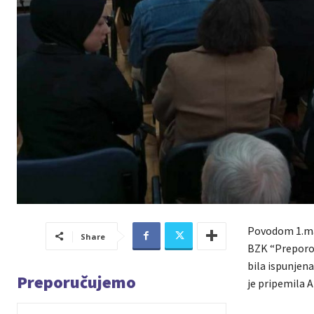
Povodom 1.mar
Share
BZK “Preporod
bila ispunjena
Preporučujemo
je pripemila A