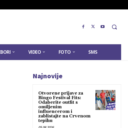
ZBORI
VIDEO
FOTO
SMS
Najnovije
Otvorene prijave za
Bingo Festival Fits:
Odaberite outfit s
omiljenim
influencerom i
zablistajte na Crvenom
tepihu
05.08.2026