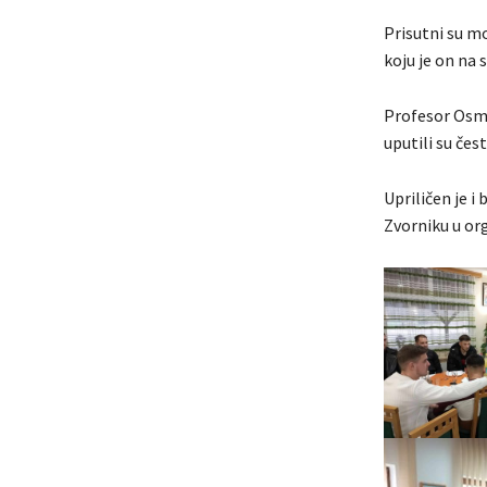
Prisutni su m
koju je on na 
Profesor Osma
uputili su če
Upriličen je i
Zvorniku u or