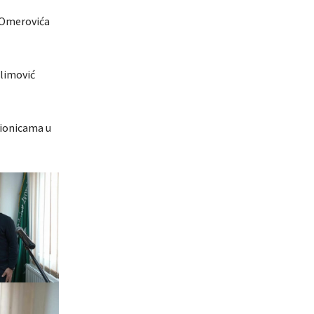
a Omerovića
elimović
dionicama u