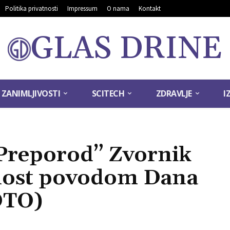
Politika privatnosti
Impressum
O nama
Kontakt
GLAS DRINE
ZANIMLJIVOSTI
SCITECH
ZDRAVLJE
I
“Preporod” Zvornik
nost povodom Dana
OTO)