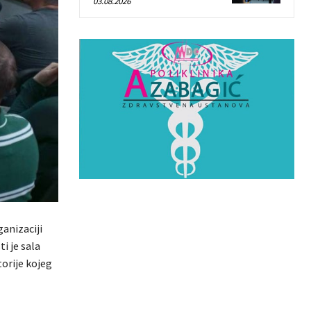
03.08.2026
anizaciji
i je sala
torije kojeg