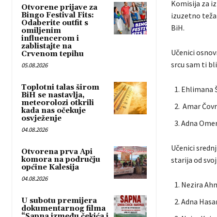
Komisija za i
Otvorene prijave za
Bingo Festival Fits:
izuzetno težak
Odaberite outfit s
BiH.
omiljenim
influencerom i
zablistajte na
Učenici osnov
Crvenom tepihu
srcu sam ti bli
05.08.2026
Toplotni talas širom
Ehlimana Š
BiH se nastavlja,
meteorolozi otkrili
Amar Čovr
kada nas očekuje
osvježenje
Adna Omero
04.08.2026
Učenici sredn
Otvorena prva Api
komora na području
starija od svo
općine Kalesija
04.08.2026
Nezira Ah
U subotu premijera
Adna Hasan
dokumentarnog filma
“Sapna između čekića i