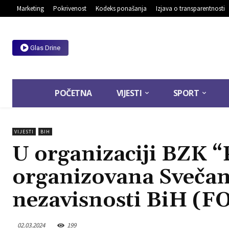
Marketing
Pokrivenost
Kodeks ponašanja
Izjava o transparentnosti
Glas Drine
POČETNA
VIJESTI
SPORT
VIJESTI
BIH
U organizaciji BZK 
organizovana Sveča
nezavisnosti BiH (F
02.03.2024
199