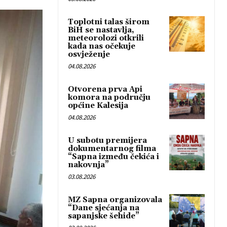
Toplotni talas širom
BiH se nastavlja,
meteorolozi otkrili
kada nas očekuje
osvježenje
04.08.2026
Otvorena prva Api
komora na području
općine Kalesija
04.08.2026
U subotu premijera
dokumentarnog filma
“Sapna između čekića i
nakovnja”
03.08.2026
MZ Sapna organizovala
“Dane sjećanja na
sapanjske šehide”