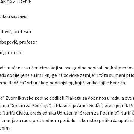
ak MSŠ Travnik
dila u sastavu:
lović, profesor
begović, profesor
ć, profesor
de uručene su učenicima koji su ove godine napisali najbolje radov
du dodijeljene su im i knjige “Udovičke zemlje” i “Šta su meni pti
ema Redžića” vrhunskog podrinjskog književnika Fajke Kadrića.
” Zvornik svake godine dodijeli Plaketu za doprinos u radu, a ove 
enju “Srcem za Podrinje”, a Plaketu je Amer Redžić, predsjednik P
 Nurifu Čiviću, predsjedniku Udruženja “Srcem za Podrinje”. Nurif Č
iznanju za rad u prethodnom periodu i iskoristio priliku da uputi i
utnim.