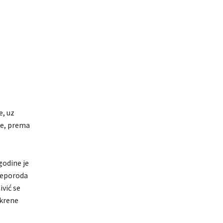
e, uz
ce, prema
godine je
reporoda
ivić se
skrene