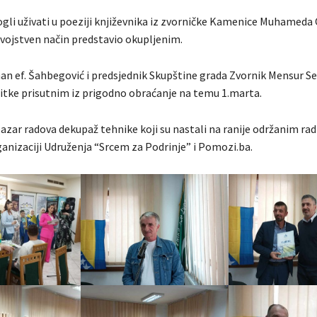
ogli uživati u poeziji književnika iz zvorničke Kamenice Muhamed
svojstven način predstavio okupljenim.
n ef. Šahbegović i predsjednik Skupštine grada Zvornik Mensur S
stitke prisutnim iz prigodno obraćanje na temu 1.marta.
 bazar radova dekupaž tehnike koji su nastali na ranije održanim ra
ganizaciji Udruženja “Srcem za Podrinje” i Pomozi.ba.