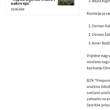
Nejra Kajm
nakovnja”
03.08.2026
Komisija ja ra
Osman Hali
Osman Šah
Amer Redži
Vrijedne nagra
novčanu nagra
kazivanju Ekr
BZK “Preporod
uručena Udruž
svečano uručio
zahvalio na pr
čestitke pris