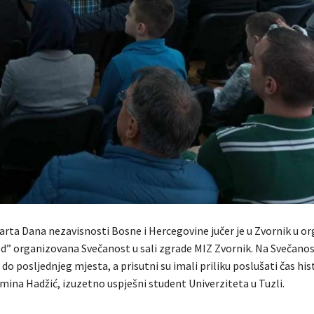
ta Dana nezavisnosti Bosne i Hercegovine jučer je u Zvornik u org
” organizovana Svečanost u sali zgrade MIZ Zvornik. Na Svečanost
 do posljednjeg mjesta, a prisutni su imali priliku poslušati čas his
mina Hadžić, izuzetno uspješni student Univerziteta u Tuzli.