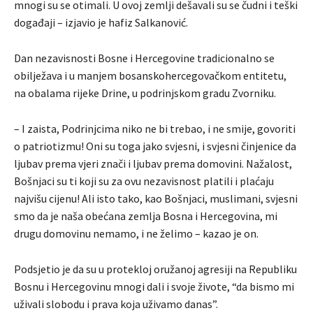
mnogi su se otimali. U ovoj zemlji dešavali su se čudni i teški
događaji – izjavio je hafiz Salkanović.
Dan nezavisnosti Bosne i Hercegovine tradicionalno se
obilježava i u manjem bosanskohercegovačkom entitetu,
na obalama rijeke Drine, u podrinjskom gradu Zvorniku.
– I zaista, Podrinjcima niko ne bi trebao, i ne smije, govoriti
o patriotizmu! Oni su toga jako svjesni, i svjesni činjenice da
ljubav prema vjeri znači i ljubav prema domovini. Nažalost,
Bošnjaci su ti koji su za ovu nezavisnost platili i plaćaju
najvišu cijenu! Ali isto tako, kao Bošnjaci, muslimani, svjesni
smo da je naša obećana zemlja Bosna i Hercegovina, mi
drugu domovinu nemamo, i ne želimo – kazao je on.
Podsjetio je da su u protekloj oružanoj agresiji na Republiku
Bosnu i Hercegovinu mnogi dali i svoje živote, “da bismo mi
uživali slobodu i prava koja uživamo danas”.