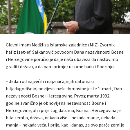
Glavni imam Medžlisa Islamske zajednice (MIZ) Zvornik
hafiz Izet-ef. Salkanović povodom Dana nezavisnosti Bosne
i Hercegovine poručio je da je naša obaveza da nastavimo
graditi državu, a da nam primjer u tome budu i Podrinjci.
– Jedan od najvećih i najznačajnijih datuma u
hiljadugodišnjoj povijesti naše domovine jeste 1. mart, Dan
nezavisnosti Bosne i Hercegovine. Prvog marta 1992.
godine zvanično je obnovljena nezavisnost Bosne i
Hercegovine, ali i prije tog datuma, Bosna i Hercegovina je
bila zemlja, država, nekada više – nekada manje, nekada
manja – nekada veća. I prije, kao i danas, za ovo parče zemlje