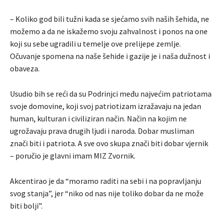
– Koliko god bili tužni kada se sjećamo svih naših šehida, ne
možemo a da ne iskažemo svoju zahvalnost i ponos na one
koji su sebe ugradili u temelje ove prelijepe zemlje.
Očuvanje spomena na naše šehide i gazije je i naša dužnost i
obaveza.
Usudio bih se reći da su Podrinjci među najvećim patriotama
svoje domovine, koji svoj patriotizam izražavaju na jedan
human, kulturan i civiliziran način. Način na kojim ne
ugrožavaju prava drugih ljudi i naroda. Dobar musliman
znači biti i patriota. A sve ovo skupa znači biti dobar vjernik
– poručio je glavni imam MIZ Zvornik.
Akcentirao je da “moramo raditi na sebi i na popravljanju
svog stanja”, jer “niko od nas nije toliko dobar da ne može
biti bolji”.