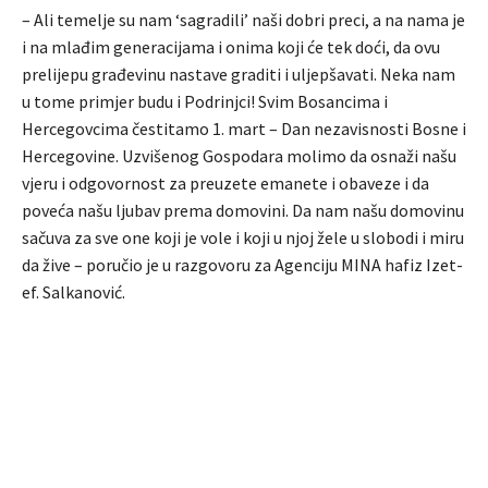
– Ali temelje su nam ‘sagradili’ naši dobri preci, a na nama je
i na mlađim generacijama i onima koji će tek doći, da ovu
prelijepu građevinu nastave graditi i uljepšavati. Neka nam
u tome primjer budu i Podrinjci! Svim Bosancima i
Hercegovcima čestitamo 1. mart – Dan nezavisnosti Bosne i
Hercegovine. Uzvišenog Gospodara molimo da osnaži našu
vjeru i odgovornost za preuzete emanete i obaveze i da
poveća našu ljubav prema domovini. Da nam našu domovinu
sačuva za sve one koji je vole i koji u njoj žele u slobodi i miru
da žive – poručio je u razgovoru za Agenciju MINA hafiz Izet-
ef. Salkanović.