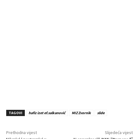
TAGOVI
hafiz izet ef.salkanović
MIZ Zvornik
slide
Prethodna vijest
Slijedeća vijest