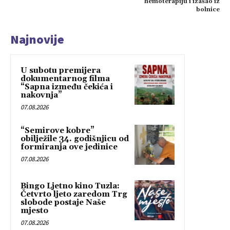
hemoterapiju i izašao iz
bolnice
Najnovije
U subotu premijera
dokumentarnog filma
“Sapna između čekića i
nakovnja”
07.08.2026
“Semirove kobre”
obilježile 34. godišnjicu od
formiranja ove jedinice
07.08.2026
Bingo Ljetno kino Tuzla:
Četvrto ljeto zaredom Trg
slobode postaje Naše
mjesto
07.08.2026