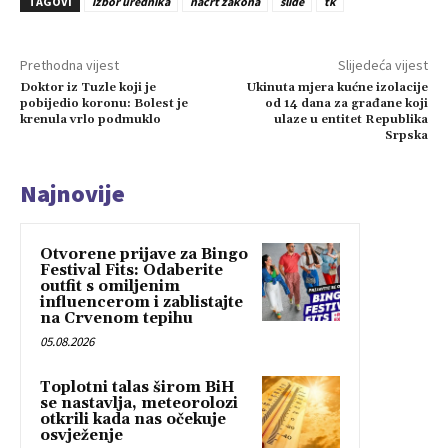
TAGOVI
izbor urednika
nacrt zakona
slide
tk
Prethodna vijest
Slijedeća vijest
Doktor iz Tuzle koji je
Ukinuta mjera kućne izolacije
pobijedio koronu: Bolest je
od 14 dana za građane koji
krenula vrlo podmuklo
ulaze u entitet Republika
Srpska
Najnovije
Otvorene prijave za Bingo
Festival Fits: Odaberite
outfit s omiljenim
influencerom i zablistajte
na Crvenom tepihu
05.08.2026
Toplotni talas širom BiH
se nastavlja, meteorolozi
otkrili kada nas očekuje
osvježenje