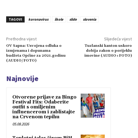
TAGOVI
koronavirus
škole
slide
slovenia
Prethodna vijest
Slijedeća vijest
OV Sapna: Usvojena odluka o
Tuzlanski kanton uskoro
izmjenama i dopunama
dobija zakon o porijeklu
budžeta Općine za 2021.godinu
imovine (AUDIO+FOTO)
(AUDIO/FOTO)
Najnovije
Otvorene prijave za Bingo
Festival Fits: Odaberite
outfit s omiljenim
influencerom i zablistajte
na Crvenom tepihu
05.08.2026