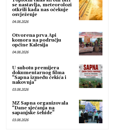
Toplotni talas širom BiH
se nastavlja, meteorolozi
otkrili kada nas očekuje
osvježenje
04.08.2026
Otvorena prva Api
komora na području
općine Kalesija
04.08.2026
U subotu premijera
dokumentarnog filma
“Sapna između čekića i
nakovnja”
03.08.2026
MZ Sapna organizovala
“Dane sjećanja na
sapanjske šehide”
03.08.2026