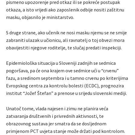
pismeno upozorenje pred otkaz ili se pokreće postupak
otkaza, a isto vrijedi ako zaposlenik odbije nositi zaštitnu
masku, objasnilo je ministarstvo.
S druge strane, ako učenik ne nosi masku njemu se ne smije
zabraniti ulazak u učionicu, ali ravnatelj o toj obvezi mora
obavijestiti njegove roditelje, te slučaj predati inspekciji.
Epidemiološka situacija u Sloveniji zadnjih se sedmica
pogoršava, pa će ona krajem ove sedmice ući u “crvenu”
fazu, a sredinom septembra i u tamno crvenu po kriterijima
Evropskog centra za kontrolu bolesti (ECDC), prognozira
institut “Jožef Štefan” a prenose u srijedu slovenski mediji.
Unatoč tome, vlada najesen i zimu ne planira veća
zatvaranja društvenih i privrednih aktivnosti, te
obrazovnog sustava jer smatra da se dosljednom
primjenom PCT uvjeta stanje može držati pod kontrolom.