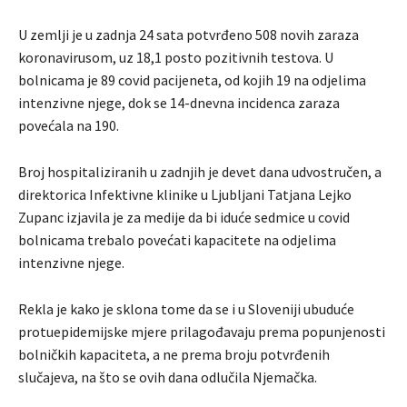
U zemlji je u zadnja 24 sata potvrđeno 508 novih zaraza
koronavirusom, uz 18,1 posto pozitivnih testova. U
bolnicama je 89 covid pacijeneta, od kojih 19 na odjelima
intenzivne njege, dok se 14-dnevna incidenca zaraza
povećala na 190.
Broj hospitaliziranih u zadnjih je devet dana udvostručen, a
direktorica Infektivne klinike u Ljubljani Tatjana Lejko
Zupanc izjavila je za medije da bi iduće sedmice u covid
bolnicama trebalo povećati kapacitete na odjelima
intenzivne njege.
Rekla je kako je sklona tome da se i u Sloveniji ubuduće
protuepidemijske mjere prilagođavaju prema popunjenosti
bolničkih kapaciteta, a ne prema broju potvrđenih
slučajeva, na što se ovih dana odlučila Njemačka.