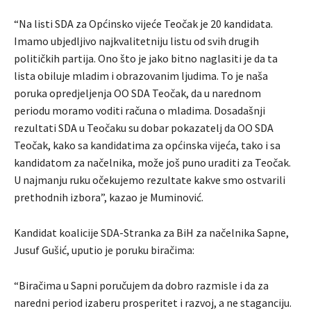
“Na listi SDA za Općinsko vijeće Teočak je 20 kandidata.
Imamo ubjedljivo najkvalitetniju listu od svih drugih
političkih partija. Ono što je jako bitno naglasiti je da ta
lista obiluje mladim i obrazovanim ljudima. To je naša
poruka opredjeljenja OO SDA Teočak, da u narednom
periodu moramo voditi računa o mladima. Dosadašnji
rezultati SDA u Teočaku su dobar pokazatelj da OO SDA
Teočak, kako sa kandidatima za općinska vijeća, tako i sa
kandidatom za načelnika, može još puno uraditi za Teočak.
U najmanju ruku očekujemo rezultate kakve smo ostvarili
prethodnih izbora”, kazao je Muminović.
Kandidat koalicije SDA-Stranka za BiH za načelnika Sapne,
Jusuf Gušić, uputio je poruku biračima:
“Biračima u Sapni poručujem da dobro razmisle i da za
naredni period izaberu prosperitet i razvoj, a ne staganciju.