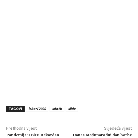
TAGOVI
izbori 2020
sda tk
slide
Prethodna vijest
Slijedeća vijest
Pandemija u BiH: Rekordan
Danas Međunarodni dan borbe