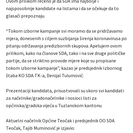
Ovom prilikom rečeno je da SDA ima najbolje i
najsposobnije kandidate na listama i da se očekuje da to
glasači prepoznaju.
“Tokom izborne kampanje svi moramo da se pridržavamo
mjera, donesenih s ciljem suzbijanja širenja koronavirusa po
pitanju održavanja predizbornih skupova. Apelujem ovom
prilikom, kako na članove SDA, tako i na sve druge političke
partije, da se striktno provode mjere koje su propisane
tokom izborne kampanje”, kazao je predsjednik Izbornog
štaba KO SDA TK-a, Denijal Tulumović.
Prezentaciji kandidata, prisustvovali su skoro svi kandidati
za načelnike/gradonačelnike i nosioci listi za
općinska/gradska vijeća u Tuzlanskom kantonu.
Aktuelni načelnik Općine Teočak i predsjednik OO SDA
Teočak, Tajib Muminović je izjavio: