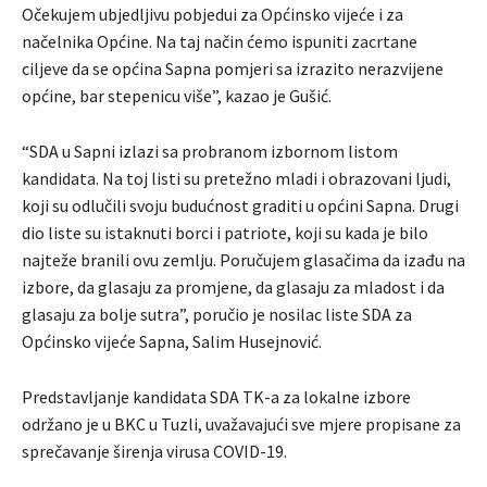
Očekujem ubjedljivu pobjedui za Općinsko vijeće i za
načelnika Općine. Na taj način ćemo ispuniti zacrtane
ciljeve da se općina Sapna pomjeri sa izrazito nerazvijene
općine, bar stepenicu više”, kazao je Gušić.
“SDA u Sapni izlazi sa probranom izbornom listom
kandidata. Na toj listi su pretežno mladi i obrazovani ljudi,
koji su odlučili svoju budućnost graditi u općini Sapna. Drugi
dio liste su istaknuti borci i patriote, koji su kada je bilo
najteže branili ovu zemlju. Poručujem glasačima da izađu na
izbore, da glasaju za promjene, da glasaju za mladost i da
glasaju za bolje sutra”, poručio je nosilac liste SDA za
Općinsko vijeće Sapna, Salim Husejnović.
Predstavljanje kandidata SDA TK-a za lokalne izbore
održano je u BKC u Tuzli, uvažavajući sve mjere propisane za
sprečavanje širenja virusa COVID-19.