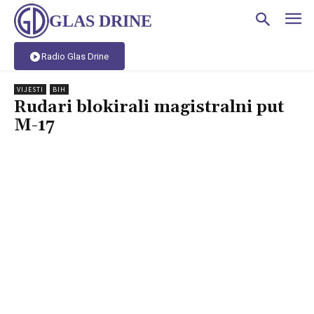
GLAS DRINE
Radio Glas Drine
VIJESTI
BIH
Rudari blokirali magistralni put
M-17