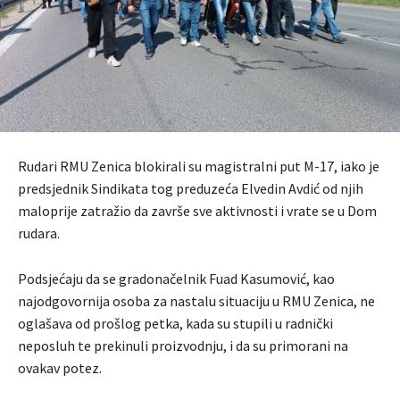
Rudari RMU Zenica blokirali su magistralni put M-17, iako je
predsjednik Sindikata tog preduzeća Elvedin Avdić od njih
maloprije zatražio da završe sve aktivnosti i vrate se u Dom
rudara.
Podsjećaju da se gradonačelnik Fuad Kasumović, kao
najodgovornija osoba za nastalu situaciju u RMU Zenica, ne
oglašava od prošlog petka, kada su stupili u radnički
neposluh te prekinuli proizvodnju, i da su primorani na
ovakav potez.