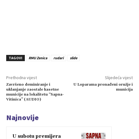
TAGOVI
RMU Zenica
rudari
slide
Prethodna vijest
Slijedeća vijest
Završeno deminiranje i
U Loparama pronađeni oružje i
uklanjanje zaostale kasetne
municija
municije na lokalitetu “Sapna-
Vitinica” (AUDIO)
Najnovije
U subotu premijera