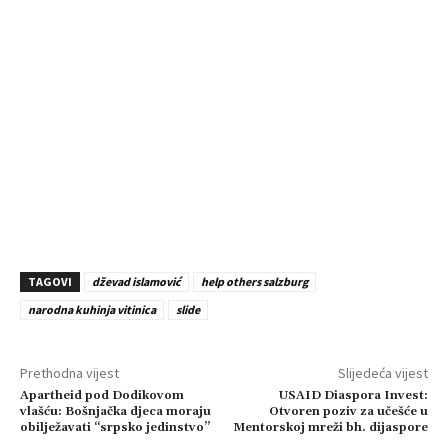
TAGOVI
dževad islamović
help others salzburg
narodna kuhinja vitinica
slide
Prethodna vijest
Slijedeća vijest
Apartheid pod Dodikovom
USAID Diaspora Invest:
vlašću: Bošnjačka djeca moraju
Otvoren poziv za učešće u
obilježavati “srpsko jedinstvo”
Mentorskoj mreži bh. dijaspore