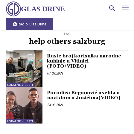
GLAS DRINE
Radio Glas Drine
TAG
help others salzburg
Raste broj korisnika narodne
kuhinje u Vitinici
(FOTO/VIDEO)
07.09.2021
LOKALNE VIJESTI
Porodica Beganović uselila u
novi dom u Jusićima(VIDEO)
24.08.2021
LOKALNE VIJESTI