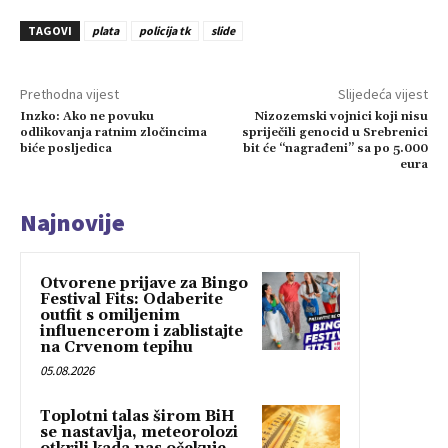
TAGOVI
plata
policija tk
slide
Prethodna vijest
Slijedeća vijest
Inzko: Ako ne povuku
Nizozemski vojnici koji nisu
odlikovanja ratnim zločincima
spriječili genocid u Srebrenici
biće posljedica
bit će “nagrađeni” sa po 5.000
eura
Najnovije
Otvorene prijave za Bingo
Festival Fits: Odaberite
outfit s omiljenim
influencerom i zablistajte
na Crvenom tepihu
05.08.2026
Toplotni talas širom BiH
se nastavlja, meteorolozi