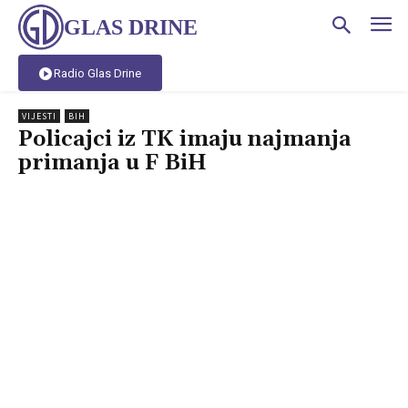
GLAS DRINE
Radio Glas Drine
VIJESTI
BIH
Policajci iz TK imaju najmanja
primanja u F BiH