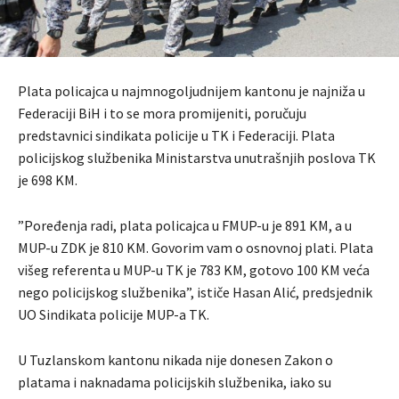
Plata policajca u najmnogoljudnijem kantonu je najniža u
Federaciji BiH i to se mora promijeniti, poručuju
predstavnici sindikata policije u TK i Federaciji. Plata
policijskog službenika Ministarstva unutrašnjih poslova TK
je 698 KM.
”Poređenja radi, plata policajca u FMUP-u je 891 KM, a u
MUP-u ZDK je 810 KM. Govorim vam o osnovnoj plati. Plata
višeg referenta u MUP-u TK je 783 KM, gotovo 100 KM veća
nego policijskog službenika”, ističe Hasan Alić, predsjednik
UO Sindikata policije MUP-a TK.
U Tuzlanskom kantonu nikada nije donesen Zakon o
platama i naknadama policijskih službenika, iako su