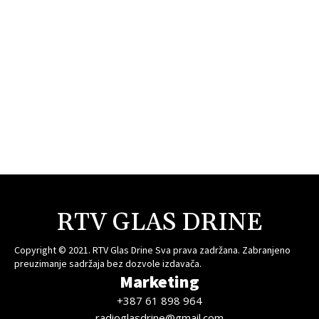
RTV GLAS DRINE
Copyright © 2021. RTV Glas Drine Sva prava zadržana. Zabranjeno
preuzimanje sadržaja bez dozvole izdavača.
Marketing
+387 61 898 964
radioglasdrine@gmail.com