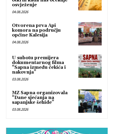
otkrili kada nas očekuje
osvježenje
04.08.2026
Otvorena prva Api
komora na području
općine Kalesija
04.08.2026
U subotu premijera
dokumentarnog filma
“Sapna između čekića i
nakovnja”
03.08.2026
MZ Sapna organizovala
“Dane sjećanja na
sapanjske šehide”
03.08.2026