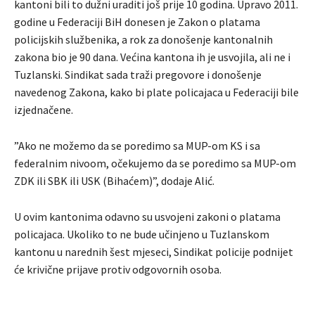
kantoni bili to dužni uraditi još prije 10 godina. Upravo 2011.
godine u Federaciji BiH donesen je Zakon o platama
policijskih službenika, a rok za donošenje kantonalnih
zakona bio je 90 dana. Većina kantona ih je usvojila, ali ne i
Tuzlanski. Sindikat sada traži pregovore i donošenje
navedenog Zakona, kako bi plate policajaca u Federaciji bile
izjednačene.
”Ako ne možemo da se poredimo sa MUP-om KS i sa
federalnim nivoom, očekujemo da se poredimo sa MUP-om
ZDK ili SBK ili USK (Bihaćem)”, dodaje Alić.
U ovim kantonima odavno su usvojeni zakoni o platama
policajaca. Ukoliko to ne bude učinjeno u Tuzlanskom
kantonu u narednih šest mjeseci, Sindikat policije podnijet
će krivične prijave protiv odgovornih osoba.