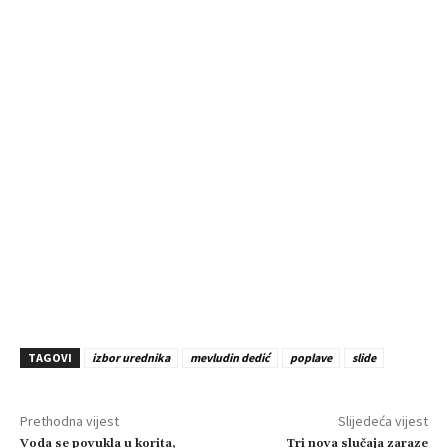
TAGOVI
izbor urednika
mevludin dedić
poplave
slide
Prethodna vijest
Slijedeća vijest
Voda se povukla u korita,
Tri nova slučaja zaraze