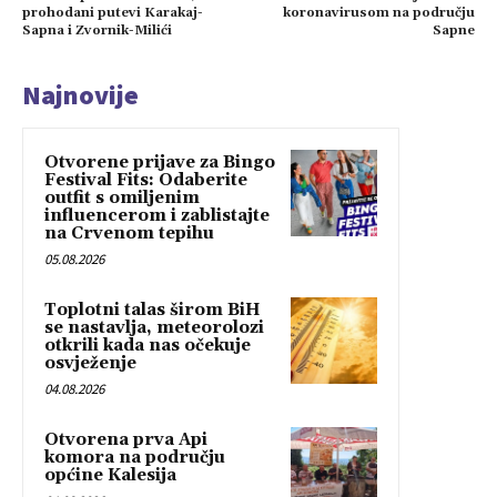
prohodani putevi Karakaj-
koronavirusom na području
Sapna i Zvornik-Milići
Sapne
Najnovije
Otvorene prijave za Bingo
Festival Fits: Odaberite
outfit s omiljenim
influencerom i zablistajte
na Crvenom tepihu
05.08.2026
Toplotni talas širom BiH
se nastavlja, meteorolozi
otkrili kada nas očekuje
osvježenje
04.08.2026
Otvorena prva Api
komora na području
općine Kalesija