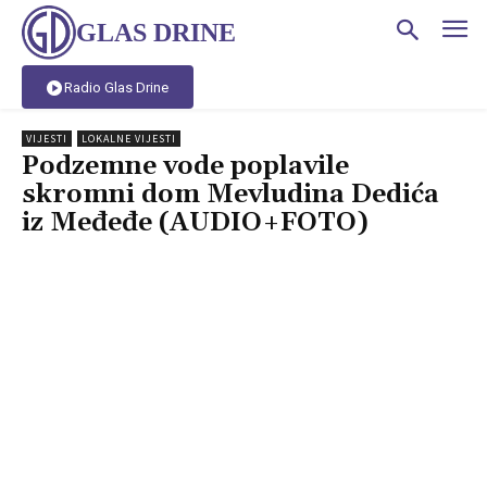
GLAS DRINE
Radio Glas Drine
VIJESTI
LOKALNE VIJESTI
Podzemne vode poplavile
skromni dom Mevludina Dedića
iz Međeđe (AUDIO+FOTO)