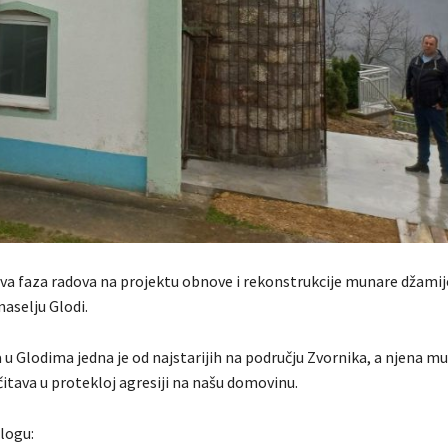
rva faza radova na projektu obnove i rekonstrukcije munare džamij
selju Glodi.
 u Glodima jedna je od najstarijih na području Zvornika, a njena mu
čitava u protekloj agresiji na našu domovinu.
ilogu: