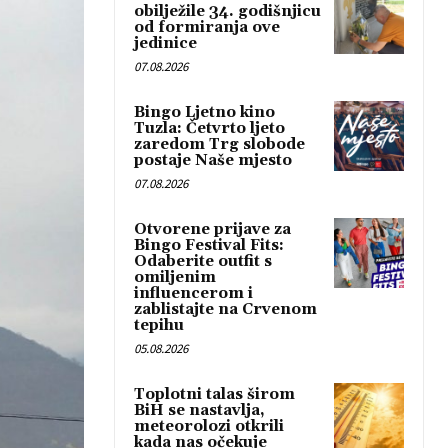
obilježile 34. godišnjicu
od formiranja ove
jedinice
07.08.2026
Bingo Ljetno kino
Tuzla: Četvrto ljeto
zaredom Trg slobode
postaje Naše mjesto
07.08.2026
Otvorene prijave za
Bingo Festival Fits:
Odaberite outfit s
omiljenim
influencerom i
zablistajte na Crvenom
tepihu
05.08.2026
Toplotni talas širom
BiH se nastavlja,
meteorolozi otkrili
kada nas očekuje