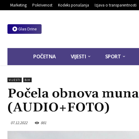
Marketing
Pokrivenost
Kodeks ponašanja
Izjava o transparentnosti
Glas Drine
POČETNA
VIJESTI
SPORT
VIJESTI
BIH
Počela obnova muna
(AUDIO+FOTO)
07.12.2022
881