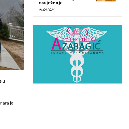
osvježenje
04.08.2026
e u
nara je