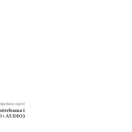
lijedeća vijest
otrebama i
TO+AUDIO)