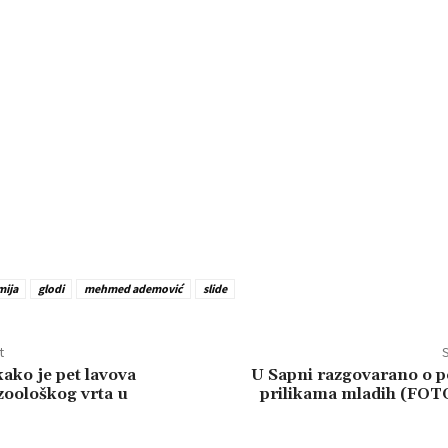
mija
glodi
mehmed ademović
slide
t
S
kako je pet lavova
U Sapni razgovarano o p
 zoološkog vrta u
prilikama mladih (FO