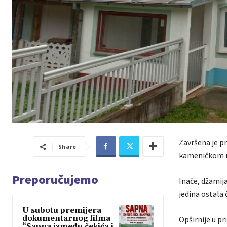
Završena je p
Share
kameničkom na
Preporučujemo
Inače, džamija
jedina ostala 
U subotu premijera
dokumentarnog filma
Opširnije u pr
“Sapna između čekića i