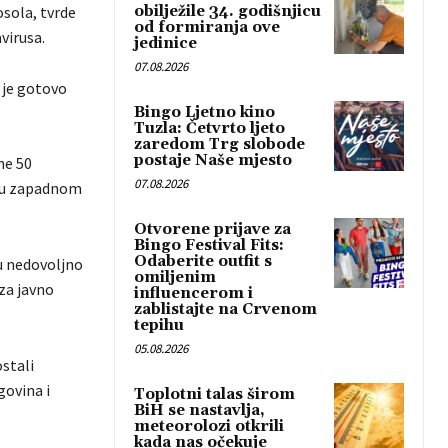
osola, tvrde
obilježile 34. godišnjicu
od formiranja ove
virusa.
jedinice
07.08.2026
 je gotovo
Bingo Ljetno kino
Tuzla: Četvrto ljeto
zaredom Trg slobode
postaje Naše mjesto
ne 50
07.08.2026
u u zapadnom
Otvorene prijave za
Bingo Festival Fits:
Odaberite outfit s
su nedovoljno
omiljenim
 za javno
influencerom i
zablistajte na Crvenom
tepihu
05.08.2026
ostali
govina i
Toplotni talas širom
BiH se nastavlja,
meteorolozi otkrili
kada nas očekuje