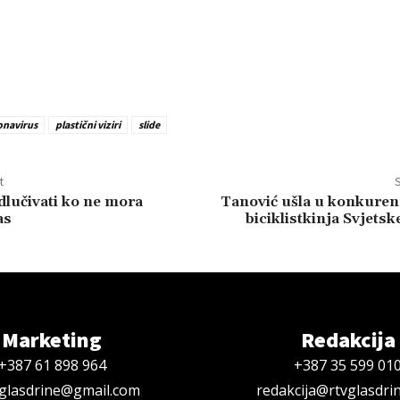
onavirus
plastični viziri
slide
t
S
odlučivati ko ne mora
Tanović ušla u konkuren
as
biciklistkinja Svjetsk
Marketing
Redakcija
+387 61 898 964
+387 35 599 01
oglasdrine@gmail.com
redakcija@rtvglasdri