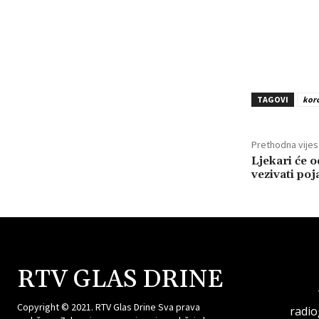
TAGOVI
kor
Prethodna vijes
Ljekari će 
vezivati poj
RTV GLAS DRINE
Copyright © 2021. RTV Glas Drine Sva prava
radi