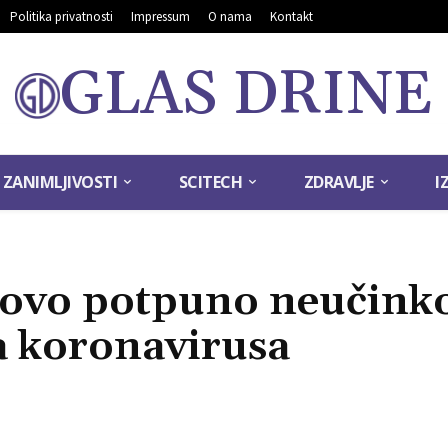
Politika privatnosti
Impressum
O nama
Kontakt
GLAS DRINE
ZANIMLJIVOSTI
SCITECH
ZDRAVLJE
I
gotovo potpuno neučinko
a koronavirusa