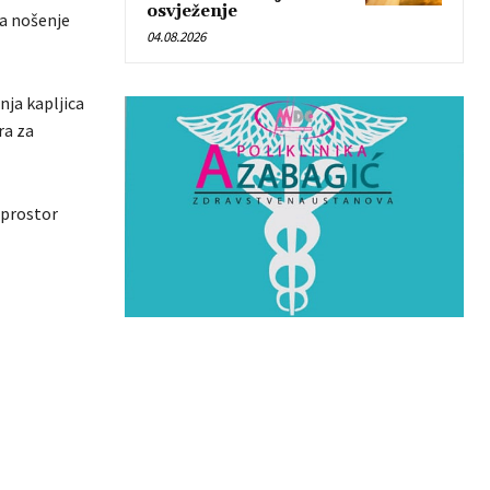
osvježenje
da nošenje
04.08.2026
nja kapljica
ra za
 prostor