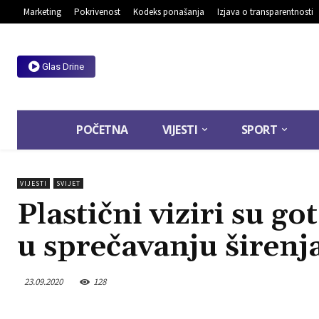
Marketing
Pokrivenost
Kodeks ponašanja
Izjava o transparentnosti
Glas Drine
POČETNA
VIJESTI
SPORT
VIJESTI
SVIJET
Plastični viziri su 
u sprečavanju širenj
23.09.2020
128