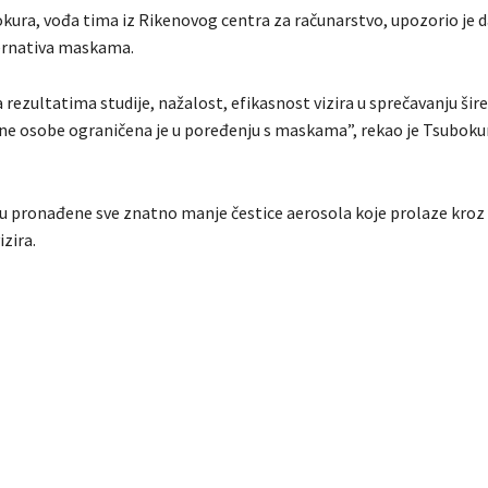
ura, vođa tima iz Rikenovog centra za računarstvo, upozorio je 
lternativa maskama.
rezultatima studije, nažalost, efikasnost vizira u sprečavanju šire
ene osobe ograničena je u poređenju s maskama”, rekao je Tsuboku
 su pronađene sve znatno manje čestice aerosola koje prolaze kroz
izira.