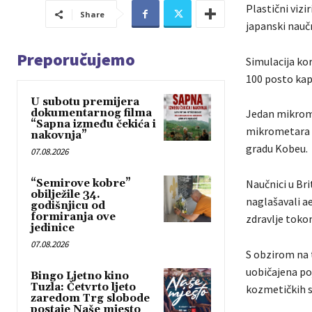
Plastični vizi
Share
japanski naučn
Preporučujemo
Simulacija ko
100 posto kap
U subotu premijera
dokumentarnog filma
Jedan mikromet
“Sapna između čekića i
mikrometara n
nakovnja”
gradu Kobeu.
07.08.2026
“Semirove kobre”
Naučnici u Bri
obilježile 34.
naglašavali ae
godišnjicu od
formiranja ove
zdravlje toko
jedinice
07.08.2026
S obzirom na t
uobičajena po
Bingo Ljetno kino
Tuzla: Četvrto ljeto
kozmetičkih s
zaredom Trg slobode
postaje Naše mjesto