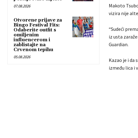
Makoto Tsubok
07.08.2026
vizira nije a
Otvorene prijave za
Bingo Festival Fits:
“Sudeći prema 
Odaberite outfit s
omiljenim
iz usta zaraž
influencerom i
Guardian.
zablistajte na
Crvenom tepihu
05.08.2026
Kazao je i da
između lica i v