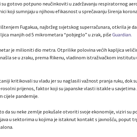
ri su gotovo potpuno neučinkoviti u zadržavanju respiratornog aer
ici koji sumnjaju u njihovu efikasnost u sprečavanju širenja korona
rištenjem Fugakua, najbržeg svjetskog superračunara, otkrila je da
ljica manjih od 5 mikrometara “pobjeglo” u zrak, piše
Guardian.
ar je milioniti dio metra. Otprilike polovina većih kapljica veliči
ašla se u zraku, prema Rikenu, vladinom istraživačkom institut
taniji kritikovali su vladu jer su naglasili važnost pranja ruku, dok 
rosolni prijenos, faktor koji su japanske vlasti istakle u savjetima
m cijele pandemije.
o da su neke zemlje pokušale otvoriti svoje ekonomije, viziri su p
java u sektorima u kojima je istaknut kontakt s javnošću, poput tr
alona.