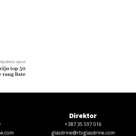
lijedeća vijest
ciju top 50
e rang liste
Direktor
0
+387 35 597 016
ne.com
glasdrine@rtvglasdrine.com