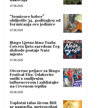
nakovnja”
07.08.2026
“Semirove kobre”
obilježile 34. godišnjicu od
formiranja ove jedinice
07.08.2026
Bingo Ljetno kino Tuzla:
Četvrto ljeto zaredom Trg
slobode postaje Naše
mjesto
07.08.2026
Otvorene prijave za Bingo
Festival Fits: Odaberite
outfit s omiljenim
influencerom i zablistajte
na Crvenom tepihu
05.08.2026
Toplotni talas širom BiH
se nastavlja, meteorolozi