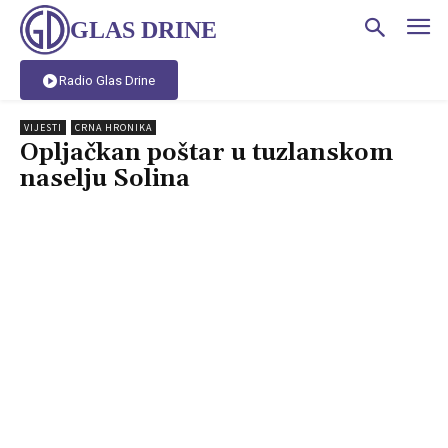
GLAS DRINE
Radio Glas Drine
VIJESTI
CRNA HRONIKA
Opljačkan poštar u tuzlanskom
naselju Solina