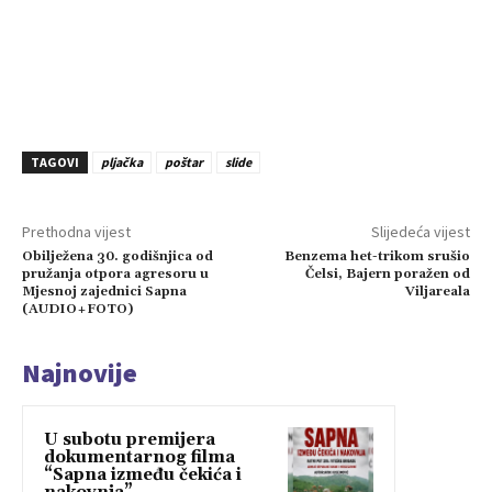
TAGOVI
pljačka
poštar
slide
Prethodna vijest
Slijedeća vijest
Obilježena 30. godišnjica od
Benzema het-trikom srušio
pružanja otpora agresoru u
Čelsi, Bajern poražen od
Mjesnoj zajednici Sapna
Viljareala
(AUDIO+FOTO)
Najnovije
U subotu premijera
dokumentarnog filma
“Sapna između čekića i