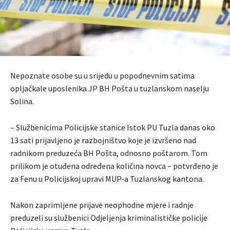
Nepoznate osobe su u srijedu u popodnevnim satima
opljačkale uposlenika JP BH Pošta u tuzlanskom naselju
Solina.
– Službenicima Policijske stanice Istok PU Tuzla danas oko
13 sati prijavljeno je razbojništvo koje je izvršeno nad
radnikom preduzeća BH Pošta, odnosno poštarom. Tom
prilikom je otuđena određena količina novca – potvrđeno je
za Fenu u Policijskoj upravi MUP-a Tuzlanskog kantona.
Nakon zaprimljene prijave neophodne mjere i radnje
preduzeli su službenici Odjeljenja kriminalističke policije