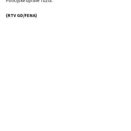
Policijske uprave Tuzla.
(RTV GD/FENA)