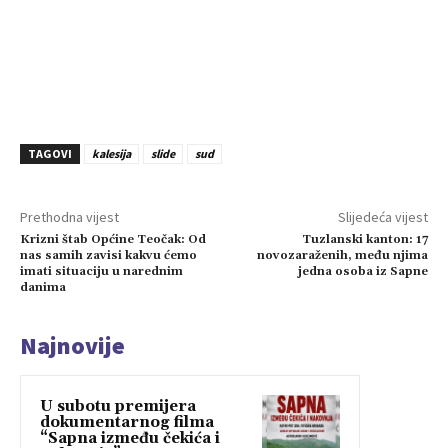
TAGOVI
kalesija
slide
sud
Prethodna vijest
Slijedeća vijest
Krizni štab Općine Teočak: Od
Tuzlanski kanton: 17
nas samih zavisi kakvu ćemo
novozaraženih, među njima
imati situaciju u narednim
jedna osoba iz Sapne
danima
Najnovije
U subotu premijera
dokumentarnog filma
“Sapna između čekića i