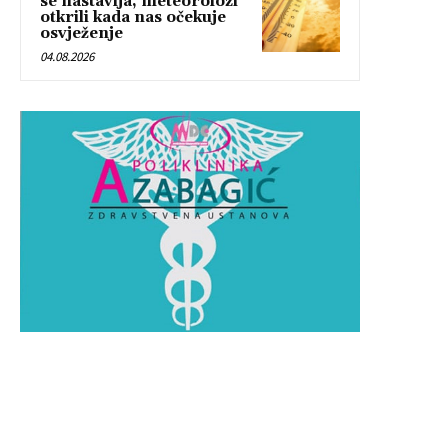
se nastavlja, meteorolozi
otkrili kada nas očekuje
osvježenje
04.08.2026