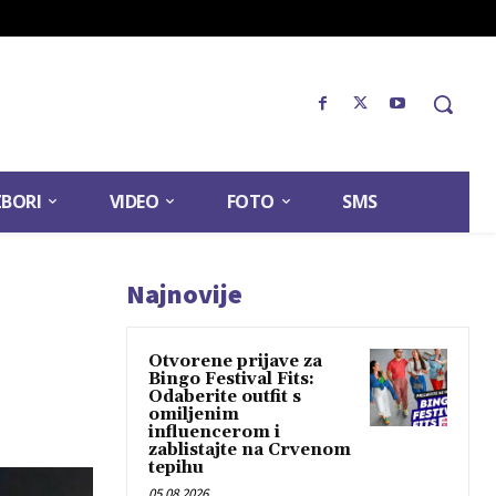
ZBORI
VIDEO
FOTO
SMS
Najnovije
Otvorene prijave za
Bingo Festival Fits:
Odaberite outfit s
omiljenim
influencerom i
zablistajte na Crvenom
tepihu
05.08.2026