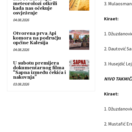
3. Mulaosmano
meteorolozi otkrili
kada nas očekuje
osvježenje
Kiraet:
04.08.2026
Otvorena prva Api
1. Džuzdanovi
komora na području
općine Kalesija
2. Dautović Sa
04.08.2026
U subotu premijera
3. Husejdić Le
dokumentarnog filma
“Sapna između čekića i
nakovnja”
NIVO TAKMIČA
03.08.2026
Kiraet:
1. Džuzdanovi
2. Mustafić E