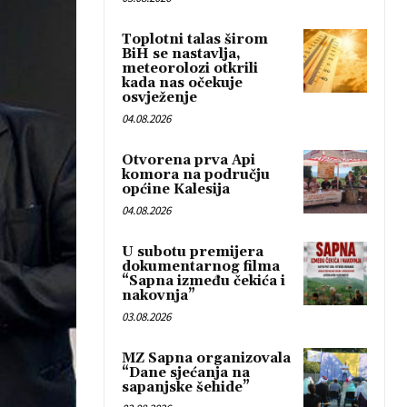
Toplotni talas širom
BiH se nastavlja,
meteorolozi otkrili
kada nas očekuje
osvježenje
04.08.2026
Otvorena prva Api
komora na području
općine Kalesija
04.08.2026
U subotu premijera
dokumentarnog filma
“Sapna između čekića i
nakovnja”
03.08.2026
MZ Sapna organizovala
“Dane sjećanja na
sapanjske šehide”