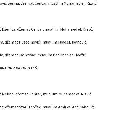
vić Berina, džemat Centar, muallim Muhamed ef. Rizvić.
ć Dženita, džemat Centar, muallim Muhamed ef. Rizvć;
ra, džemat Huseejnovići, muallim Fuad ef. Ikanović;
jla, džemat Jasikovac, muallim Bedirhan ef. Hadžić
RA III-V RAZRED O.Š.
ć Meliha, džemat Centar, muallim Muhamed ef. Rizvić.
rna, džemat Stari Teočak, muallim Amir ef. Abdulahović;