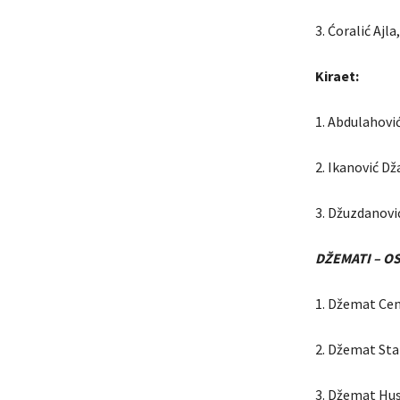
3. Ćoralić Ajl
Kiraet:
1. Abdulahovi
2. Ikanović D
3. Džuzdanovi
DŽEMATI – O
1. Džemat Cen
2. Džemat Sta
3. Džemat Huse