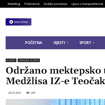
Marketing
Pokrivenost
Kodeks ponašanja
Izjava o transparentnosti
Glas Drine
POČETNA
VIJESTI
SPORT
VIJESTI
LOKALNE VIJESTI
Održano mektepsko 
Medžlisa IZ-e Teoča
08.05.2023
949