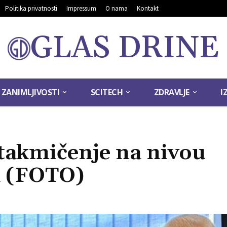
Politika privatnosti
Impressum
O nama
Kontakt
GLAS DRINE
ZANIMLJIVOSTI
SCITECH
ZDRAVLJE
I
takmičenje na nivou
k (FOTO)