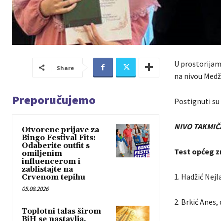
U prostorijam
Share
na nivou Medž
Preporučujemo
Postignuti su 
NIVO TAKMIČA
Otvorene prijave za
Bingo Festival Fits:
Odaberite outfit s
Test općeg z
omiljenim
influencerom i
zablistajte na
1. Hadžić Nejl
Crvenom tepihu
05.08.2026
2. Brkić Anes,
Toplotni talas širom
BiH se nastavlja,