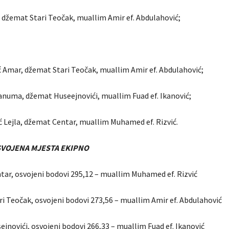
a, džemat Stari Teočak, muallim Amir ef. Abdulahović;
ć Amar, džemat Stari Teočak, muallim Amir ef. Abdulahović;
žanuma, džemat Huseejnovići, muallim Fuad ef. Ikanović;
ć Lejla, džemat Centar, muallim Muhamed ef. Rizvić.
SVOJENA MJESTA EKIPNO
tar, osvojeni bodovi 295,12 – muallim Muhamed ef. Rizvić
ri Teočak, osvojeni bodovi 273,56 – muallim Amir ef. Abdulahović
jnovići, osvojeni bodovi 266,33 – muallim Fuad ef. Ikanović