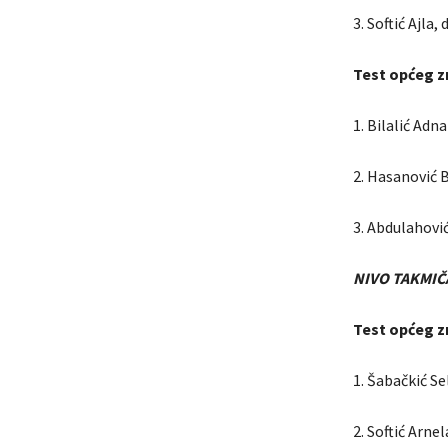
3. Softić Ajla
Test općeg z
1. Bilalić Ad
2. Hasanović B
3. Abdulahovi
NIVO TAKMIČ
Test općeg z
1. Šabačkić S
2. Softić Arne