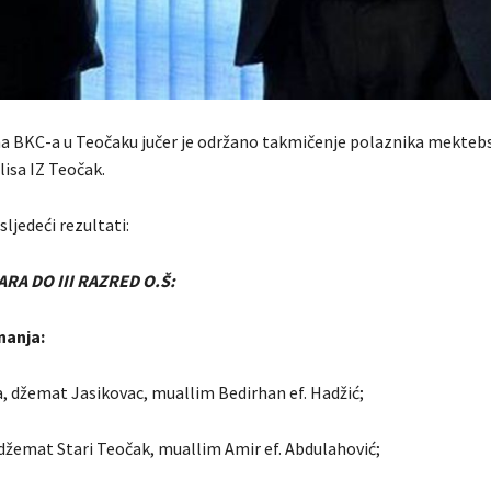
a BKC-a u Teočaku jučer je održano takmičenje polaznika mekteb
lisa IZ Teočak.
sljedeći rezultati:
RA DO III RAZRED O.Š:
nanja:
a, džemat Jasikovac, muallim Bedirhan ef. Hadžić;
 džemat Stari Teočak, muallim Amir ef. Abdulahović;