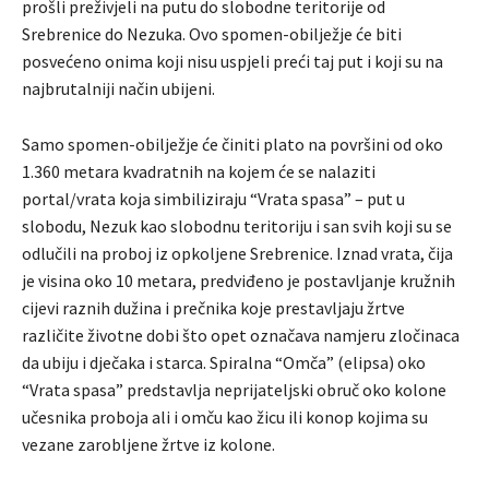
prošli preživjeli na putu do slobodne teritorije od
Srebrenice do Nezuka. Ovo spomen-obilježje će biti
posvećeno onima koji nisu uspjeli preći taj put i koji su na
najbrutalniji način ubijeni.
Samo spomen-obilježje će činiti plato na površini od oko
1.360 metara kvadratnih na kojem će se nalaziti
portal/vrata koja simbiliziraju “Vrata spasa” – put u
slobodu, Nezuk kao slobodnu teritoriju i san svih koji su se
odlučili na proboj iz opkoljene Srebrenice. Iznad vrata, čija
je visina oko 10 metara, predviđeno je postavljanje kružnih
cijevi raznih dužina i prečnika koje prestavljaju žrtve
različite životne dobi što opet označava namjeru zločinaca
da ubiju i dječaka i starca. Spiralna “Omča” (elipsa) oko
“Vrata spasa” predstavlja neprijateljski obruč oko kolone
učesnika proboja ali i omču kao žicu ili konop kojima su
vezane zarobljene žrtve iz kolone.