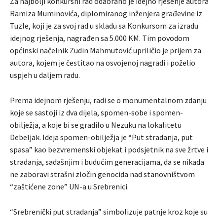
Za najbolji konkursni rad odabrano je idejno rješenje autora
Ramiza Muminovića, diplomiranog inženjera građevine iz
Tuzle, koji je za svoj rad u skladu sa Konkursom za izradu
idejnog rješenja, nagrađen sa 5.000 KM. Tim povodom
općinski načelnik Zudin Mahmutović upriličio je prijem za
autora, kojem je čestitao na osvojenoj nagradi i poželio
uspjeh u daljem radu.
Prema idejnom rješenju, radi se o monumentalnom zdanju
koje se sastoji iz dva dijela, spomen-sobe i spomen-
obilježja, a koje bi se gradilo u Nezuku na lokalitetu
Debeljak. Ideja spomen-obilježja je “Put stradanja, put
spasa” kao bezvremenski objekat i podsjetnik na sve žrtve i
stradanja, sadašnjim i budućim generacijama, da se nikada
ne zaboravi strašni zločin genocida nad stanovništvom
“zaštićene zone” UN-a u Srebrenici.
“Srebrenički put stradanja” simbolizuje patnje kroz koje su