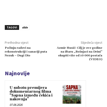
TAGOVI
slide
Prethodna vijest
Slijedeća vijest
Počinju radovi na
Azmir Husić: Cilj je ove godine
rekonstrukciji i sanaciji puta
na iftaru „Bošnjaci na Drini“
Nezuk – Dugi Dio
okupiti više od 10 000 postača
(VIDEO)
Najnovije
U subotu premijera
dokumentarnog filma
“Sapna između čekića i
nakovnja”
07.08.2026