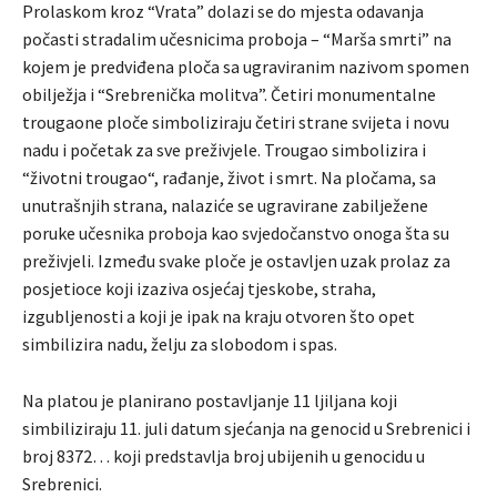
Prolaskom kroz “Vrata” dolazi se do mjesta odavanja
počasti stradalim učesnicima proboja – “Marša smrti” na
kojem je predviđena ploča sa ugraviranim nazivom spomen
obilježja i “Srebrenička molitva”. Četiri monumentalne
trougaone ploče simboliziraju četiri strane svijeta i novu
nadu i početak za sve preživjele. Trougao simbolizira i
“životni trougao“, rađanje, život i smrt. Na pločama, sa
unutrašnjih strana, nalaziće se ugravirane zabilježene
poruke učesnika proboja kao svjedočanstvo onoga šta su
preživjeli. Između svake ploče je ostavljen uzak prolaz za
posjetioce koji izaziva osjećaj tjeskobe, straha,
izgubljenosti a koji je ipak na kraju otvoren što opet
simbilizira nadu, želju za slobodom i spas.
Na platou je planirano postavljanje 11 ljiljana koji
simbiliziraju 11. juli datum sjećanja na genocid u Srebrenici i
broj 8372… koji predstavlja broj ubijenih u genocidu u
Srebrenici.