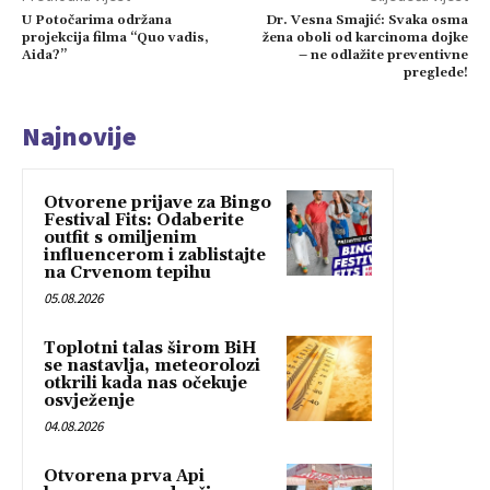
U Potočarima održana
Dr. Vesna Smajić: Svaka osma
projekcija filma “Quo vadis,
žena oboli od karcinoma dojke
Aida?”
– ne odlažite preventivne
preglede!
Najnovije
Otvorene prijave za Bingo
Festival Fits: Odaberite
outfit s omiljenim
influencerom i zablistajte
na Crvenom tepihu
05.08.2026
Toplotni talas širom BiH
se nastavlja, meteorolozi
otkrili kada nas očekuje
osvježenje
04.08.2026
Otvorena prva Api