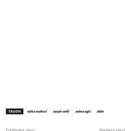
TAGOVI
edita malkoč
sanjin sefić
selma agić
slide
Prethodna vijest
Slijedeća vijest