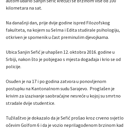
autom udario Sanjin Sefić krećući se brzinom više od 100
kilometara na sat.
Na današnji dan, prije dvije godine ispred Filozofskog
fakulteta, na kojem su Selma i Edita studirale psihologiju,
otkriven je spomenik u čast preminulim djevojkama.
Ubica Sanjin Sefić je uhapšen 12. oktobra 2016. godine u
Srbiji, nakon što je pobjegao s mjesta događaja i krio se od
policije.
Osuđen je na 17 i po godina zatvora u ponovljenom
postupku na Kantonalnom sudu Sarajevo. Proglašen je
krivim za izazivanje saobraćajne nesreće u kojoj su smrtno
stradale dvije studentice.
Tužilaštvo je dokazalo da je Sefić prošao kroz crveno svjetlo
očevim Golfom 6 i da je vozio neprilagođenom brzinom kad