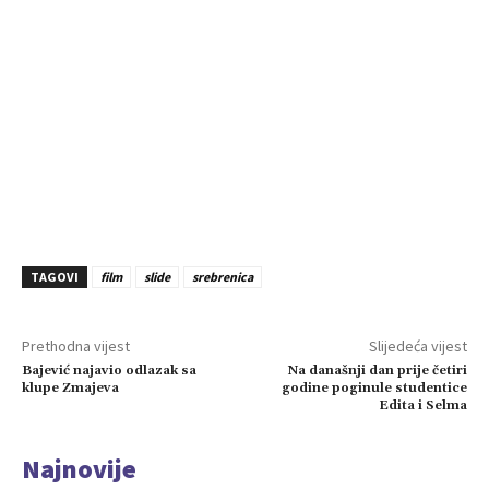
TAGOVI
film
slide
srebrenica
Prethodna vijest
Slijedeća vijest
Bajević najavio odlazak sa
Na današnji dan prije četiri
klupe Zmajeva
godine poginule studentice
Edita i Selma
Najnovije