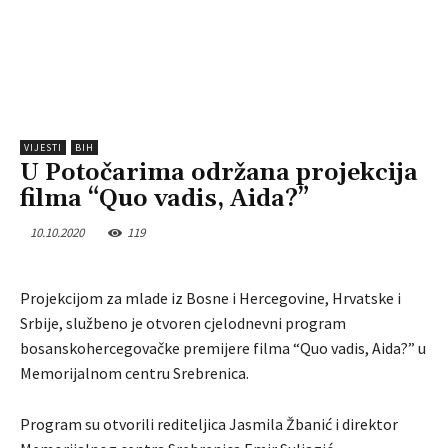
VIJESTI
BIH
U Potočarima održana projekcija
filma “Quo vadis, Aida?”
10.10.2020
119
Projekcijom za mlade iz Bosne i Hercegovine, Hrvatske i
Srbije, službeno je otvoren cjelodnevni program
bosanskohercegovačke premijere filma “Quo vadis, Aida?” u
Memorijalnom centru Srebrenica.
Program su otvorili rediteljica Jasmila Žbanić i direktor