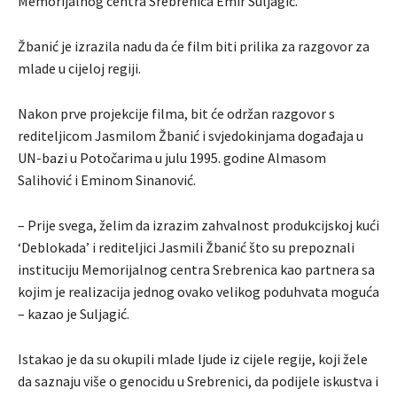
Memorijalnog centra Srebrenica Emir Suljagić.
Žbanić je izrazila nadu da će film biti prilika za razgovor za
mlade u cijeloj regiji.
Nakon prve projekcije filma, bit će održan razgovor s
rediteljicom Jasmilom Žbanić i svjedokinjama događaja u
UN-bazi u Potočarima u julu 1995. godine Almasom
Salihović i Eminom Sinanović.
– Prije svega, želim da izrazim zahvalnost produkcijskoj kući
‘Deblokada’ i rediteljici Jasmili Žbanić što su prepoznali
instituciju Memorijalnog centra Srebrenica kao partnera sa
kojim je realizacija jednog ovako velikog poduhvata moguća
– kazao je Suljagić.
Istakao je da su okupili mlade ljude iz cijele regije, koji žele
da saznaju više o genocidu u Srebrenici, da podijele iskustva i