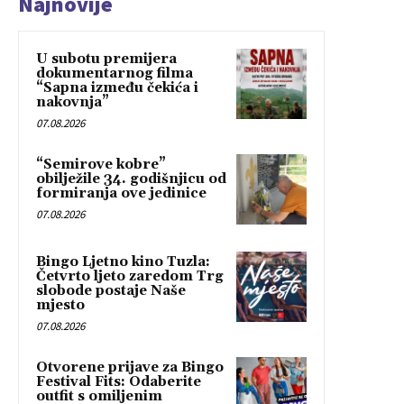
Najnovije
U subotu premijera
dokumentarnog filma
“Sapna između čekića i
nakovnja”
07.08.2026
“Semirove kobre”
obilježile 34. godišnjicu od
formiranja ove jedinice
07.08.2026
Bingo Ljetno kino Tuzla:
Četvrto ljeto zaredom Trg
slobode postaje Naše
mjesto
07.08.2026
Otvorene prijave za Bingo
Festival Fits: Odaberite
outfit s omiljenim