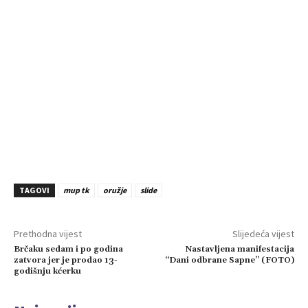
TAGOVI
mup tk
oružje
slide
Prethodna vijest
Slijedeća vijest
Brčaku sedam i po godina
Nastavljena manifestacija
zatvora jer je prodao 13-
“Dani odbrane Sapne” (FOTO)
godišnju kćerku