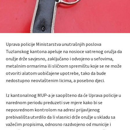
Uprava policije Ministarstva unutrašnjih poslova
Tuzlanskog kantona apeluje na nosioce vatrenog oružja da
oružje drže savjesno, zaključano i odvojeno u sefovima,
metalnim ormarima ili sličnom spremištu koje se ne može
otvoriti alatom uobičajene upotrebe, tako da bude
nedostupno neovlaštenim licima, a posebno djeci.
Iz kantonalnog MUP-a je saopšteno da će Uprava policije u
narednom periodu preduzeti sve mjere kako bi se
neposrednom kontrolom na adresi prijavljenog
prebivališta utvrdilo da li vlasnici drže oružje u skladu sa
važećim propisima, odnosno razdvojeno od municije i