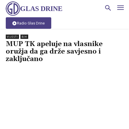
GLAS DRINE
Radio Glas Drine
VIJESTI
BIH
MUP TK apeluje na vlasnike
oružja da ga drže savjesno i
zaključano