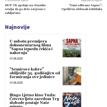
Prethodna vijest
Slijedeća vijest
MUP TK apeluje na vlasnike
“Dani odbrane Sapne”:
oružja da ga drže savjesno i
Upriličen obilazak šehitluka
zaključano
Najnovije
U subotu premijera
dokumentarnog filma
“Sapna između čekića i
nakovnja”
07.08.2026
“Semirove kobre”
obilježile 34. godišnjicu od
formiranja ove jedinice
07.08.2026
Bingo Ljetno kino Tuzla:
Četvrto ljeto zaredom Trg
slobode postaje Naše
mjesto