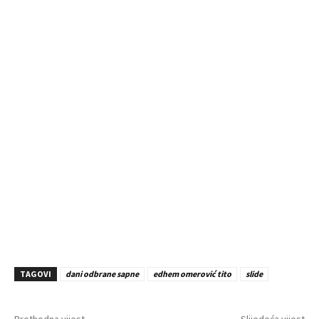
TAGOVI
dani odbrane sapne
edhem omerović tito
slide