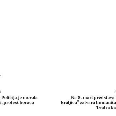
e
t
S
 Policija je morala
Na 8. mart predstava
i, protest boraca
kraljica’’ zatvara humanit
Teatra ka