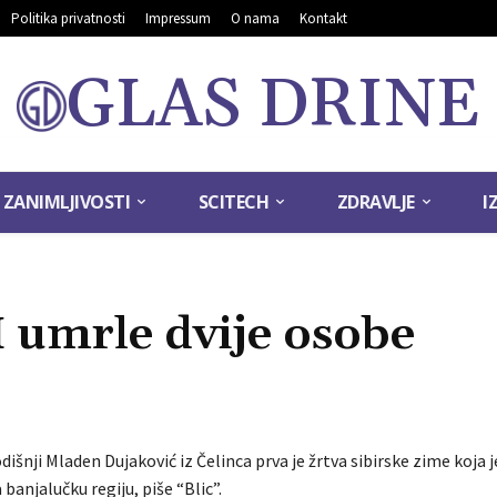
Politika privatnosti
Impressum
O nama
Kontakt
GLAS DRINE
ZANIMLJIVOSTI
SCITECH
ZDRAVLJE
I
 umrle dvije osobe
išnji Mladen Dujaković iz Čelinca prva je žrtva sibirske zime koja j
banjalučku regiju, piše “Blic”.