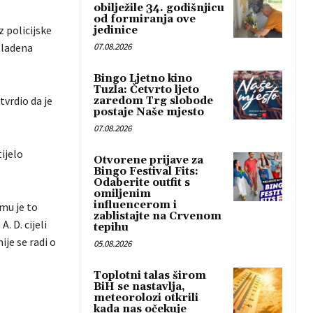
obilježile 34. godišnjicu
od formiranja ove
 policijske
jedinice
Mladena
07.08.2026
Bingo Ljetno kino
Tuzla: Četvrto ljeto
tvrdio da je
zaredom Trg slobode
postaje Naše mjesto
07.08.2026
ijelo
Otvorene prijave za
Bingo Festival Fits:
Odaberite outfit s
omiljenim
influencerom i
mu je to
zablistajte na Crvenom
. D. cijeli
tepihu
ije se radi o
05.08.2026
Toplotni talas širom
BiH se nastavlja,
meteorolozi otkrili
kada nas očekuje