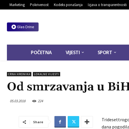
Marketing
Pokrivenost
Kodeks ponašanja
Izjava o transparentnosti
Glas Drine
POČETNA
VIJESTI
SPORT
CRNA HRONIKA
LOKALNE VIJESTI
Od smrzavanja u BiH
05.03.2018
224
Tridesettrogod
Share
dana pogodila 