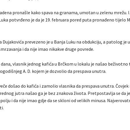
adena pronašle kako spava na granama, umotan u zelenu mrežu. Iz
Luka potvrđeno je da je 19. februara pored puta pronađeno tijelo 
 Dujakovića prevezeno je u Banja Luku na obdukciju, a patolog je u
mrzavanja i da nije imao nikakve druge povrede.
 dana, vlasnik jednog kafića u Brčkom u lokalu je našao beživotno t
ogodišnjeg A. D. kojem je dozvolio da prespava unutra.
eče došao do kafića i zamolio vlasnika da prespava unutra. Čovjek 
rednog jutra našao ga je bez znakova života. Pretpostavlja se da je A
olju i da nije imao gdje da se skloni od velikih minusa. Najverovatn
i.