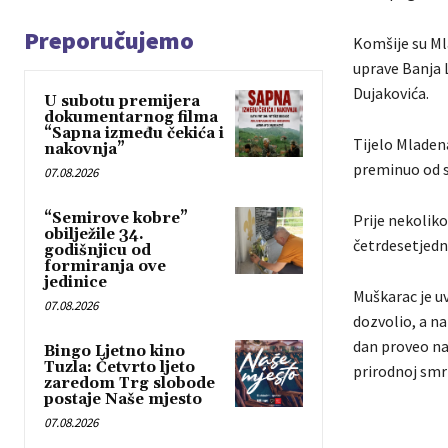
Preporučujemo
Komšije su Ml
uprave Banja 
Dujakovića.
U subotu premijera
dokumentarnog filma
“Sapna između čekića i
Tijelo Mladena
nakovnja”
preminuo od s
07.08.2026
“Semirove kobre”
Prije nekoliko
obilježile 34.
četrdesetjedn
godišnjicu od
formiranja ove
jedinice
Muškarac je uv
07.08.2026
dozvolio, a na
dan proveo nap
Bingo Ljetno kino
Tuzla: Četvrto ljeto
prirodnoj smrt
zaredom Trg slobode
postaje Naše mjesto
07.08.2026