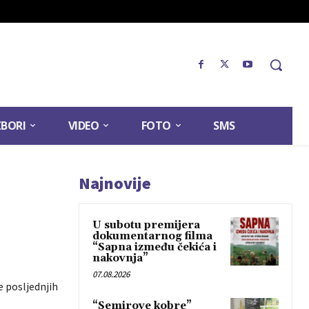
ZBORI
VIDEO
FOTO
SMS
Najnovije
U subotu premijera
dokumentarnog filma
“Sapna između čekića i
nakovnja”
07.08.2026
e posljednjih
“Semirove kobre”