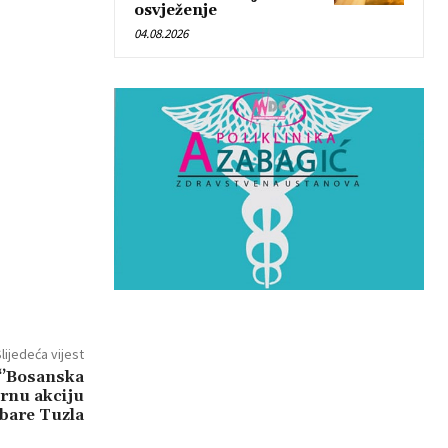
osvježenje
04.08.2026
lijedeća vijest
 ‘’Bosanska
arnu akciju
bare Tuzla