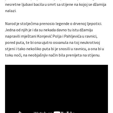
nesretne ljubavi bacila u smrt sa stijene na kojoj se džamija
nalazi.
Narod je stoljećima prenosio legende o drvenoj ljepotici.
Jedna od njih je i da su nekada davno tu istu džamiju
napravili mještani Konjević Polja i Pahljevića u ravnici,
pored puta, te bi ona ujutro osvanula na toj neukrotivoj
stjeni i tako nekoliko puta bi je snosili u ravnicu, a ona bi u
toku noći, na neobjašnjiv način bila prenijeta na stijenu.