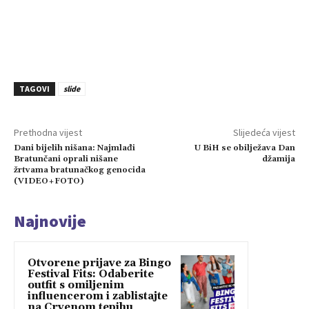
TAGOVI
slide
Prethodna vijest
Slijedeća vijest
Dani bijelih nišana: Najmlađi
U BiH se obilježava Dan
Bratunčani oprali nišane
džamija
žrtvama bratunačkog genocida
(VIDEO+FOTO)
Najnovije
Otvorene prijave za Bingo
Festival Fits: Odaberite
outfit s omiljenim
influencerom i zablistajte
na Crvenom tepihu