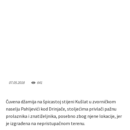
07.05.2018
641
Čuvena džamija na špicastoj stijeni Kušlat u zvorničkom
naselju Pahljevići kod Drinjače, stoljećima privlači pažnu
prolaznika i znatiželjnika, posebno zbog njene lokacije, jer
je izgrađena na nepristupačnom terenu.