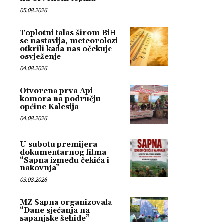
05.08.2026
Toplotni talas širom BiH
se nastavlja, meteorolozi
otkrili kada nas očekuje
osvježenje
04.08.2026
Otvorena prva Api
komora na području
općine Kalesija
04.08.2026
U subotu premijera
dokumentarnog filma
“Sapna između čekića i
nakovnja”
03.08.2026
MZ Sapna organizovala
“Dane sjećanja na
sapanjske šehide”