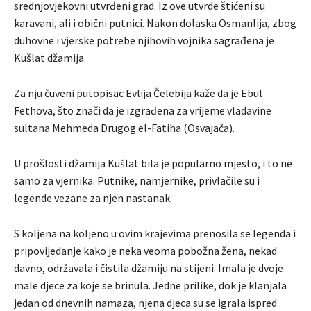
srednjovjekovni utvrđeni grad. Iz ove utvrde štićeni su
karavani, ali i obični putnici. Nakon dolaska Osmanlija, zbog
duhovne i vjerske potrebe njihovih vojnika sagrađena je
Kušlat džamija.
Za nju čuveni putopisac Evlija Čelebija kaže da je Ebul
Fethova, što znači da je izgrađena za vrijeme vladavine
sultana Mehmeda Drugog el-Fatiha (Osvajača).
U prošlosti džamija Kušlat bila je popularno mjesto, i to ne
samo za vjernika. Putnike, namjernike, privlačile su i
legende vezane za njen nastanak.
S koljena na koljeno u ovim krajevima prenosila se legenda i
pripovijedanje kako je neka veoma pobožna žena, nekad
davno, održavala i čistila džamiju na stijeni. Imala je dvoje
male djece za koje se brinula. Jedne prilike, dok je klanjala
jedan od dnevnih namaza, njena djeca su se igrala ispred