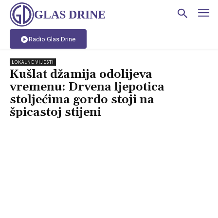
GLAS DRINE
Radio Glas Drine
LOKALNE VIJESTI
Kušlat džamija odolijeva
vremenu: Drvena ljepotica
stoljećima gordo stoji na
špicastoj stijeni