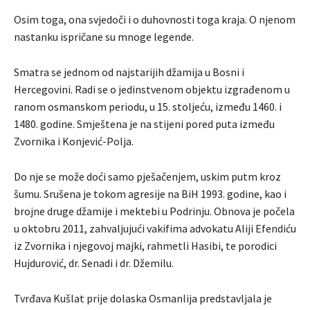
Osim toga, ona svjedoči i o duhovnosti toga kraja. O njenom
nastanku ispričane su mnoge legende.
Smatra se jednom od najstarijih džamija u Bosni i
Hercegovini. Radi se o jedinstvenom objektu izgrađenom u
ranom osmanskom periodu, u 15. stoljeću, između 1460. i
1480. godine. Smještena je na stijeni pored puta između
Zvornika i Konjević-Polja.
Do nje se može doći samo pješačenjem, uskim putm kroz
šumu. Srušena je tokom agresije na BiH 1993. godine, kao i
brojne druge džamije i mektebi u Podrinju. Obnova je počela
u oktobru 2011, zahvaljujući vakifima advokatu Aliji Efendiću
iz Zvornika i njegovoj majki, rahmetli Hasibi, te porodici
Hujdurović, dr. Senadi i dr. Džemilu.
Tvrđava Kušlat prije dolaska Osmanlija predstavljala je