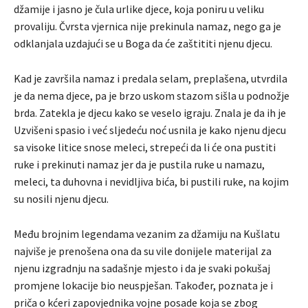
džamije i jasno je čula urlike djece, koja poniru u veliku
provaliju. Čvrsta vjernica nije prekinula namaz, nego ga je
odklanjala uzdajući se u Boga da će zaštititi njenu djecu.
Kad je završila namaz i predala selam, preplašena, utvrdila
je da nema djece, pa je brzo uskom stazom sišla u podnožje
brda. Zatekla je djecu kako se veselo igraju. Znala je da ih je
Uzvišeni spasio i već sljedeću noć usnila je kako njenu djecu
sa visoke litice snose meleci, strepeći da li će ona pustiti
ruke i prekinuti namaz jer da je pustila ruke u namazu,
meleci, ta duhovna i nevidljiva bića, bi pustili ruke, na kojim
su nosili njenu djecu.
Među brojnim legendama vezanim za džamiju na Kušlatu
najviše je prenošena ona da su vile donijele materijal za
njenu izgradnju na sadašnje mjesto i da je svaki pokušaj
promjene lokacije bio neuspješan. Također, poznata je i
priča o kćeri zapovjednika vojne posade koja se zbog