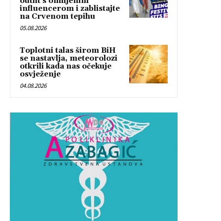
outfit s omiljenim
influencerom i zablistajte
na Crvenom tepihu
05.08.2026
Toplotni talas širom BiH
se nastavlja, meteorolozi
otkrili kada nas očekuje
osvježenje
04.08.2026