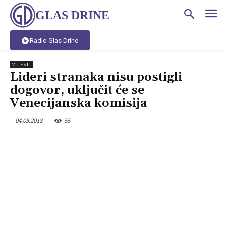
GLAS DRINE
Radio Glas Drine
VIJESTI
Lideri stranaka nisu postigli
dogovor, uključit će se
Venecijanska komisija
04.05.2018
55