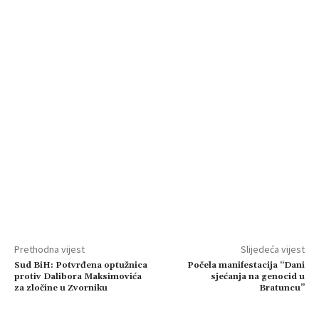
Prethodna vijest
Slijedeća vijest
Sud BiH: Potvrđena optužnica
Počela manifestacija “Dani
protiv Dalibora Maksimovića
sjećanja na genocid u
za zločine u Zvorniku
Bratuncu”