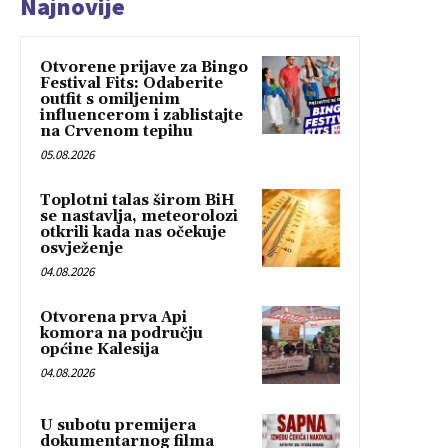
Najnovije
Otvorene prijave za Bingo
Festival Fits: Odaberite
outfit s omiljenim
influencerom i zablistajte
na Crvenom tepihu
05.08.2026
Toplotni talas širom BiH
se nastavlja, meteorolozi
otkrili kada nas očekuje
osvježenje
04.08.2026
Otvorena prva Api
komora na području
općine Kalesija
04.08.2026
U subotu premijera
dokumentarnog filma