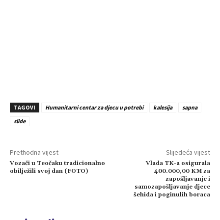
TAGOVI
Humanitarni centar za djecu u potrebi
kalesija
sapna
slide
Prethodna vijest
Slijedeća vijest
Vozači u Teočaku tradicionalno
Vlada TK-a osigurala
obilježili svoj dan (FOTO)
400.000,00 KM za
zapošljavanje i
samozapošljavanje djece
šehida i poginulih boraca