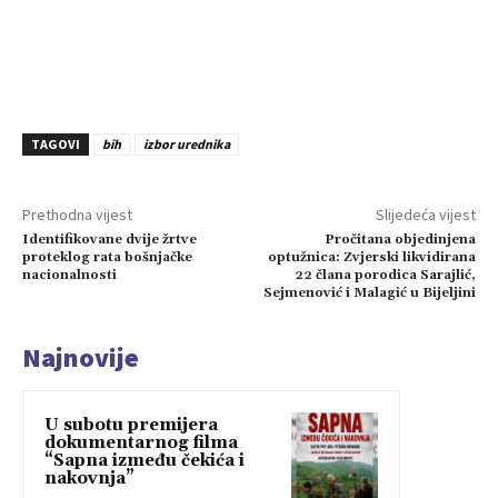
TAGOVI
bih
izbor urednika
Prethodna vijest
Slijedeća vijest
Identifikovane dvije žrtve
Pročitana objedinjena
proteklog rata bošnjačke
optužnica: Zvjerski likvidirana
nacionalnosti
22 člana porodica Sarajlić,
Sejmenović i Malagić u Bijeljini
Najnovije
U subotu premijera
dokumentarnog filma
“Sapna između čekića i
nakovnja”