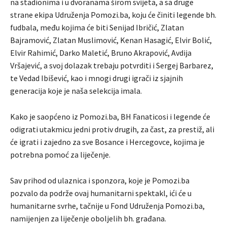
na stadionima i u dvoranama širom svijeta, a sa druge
strane ekipa Udruženja Pomozi.ba, koju će činiti legende bh.
fudbala, među kojima će biti Senijad Ibričić, Zlatan
Bajramović, Zlatan Muslimović, Kenan Hasagić, Elvir Bolić,
Elvir Rahimić, Darko Maletić, Bruno Akrapović, Avdija
Vršajević, a svoj dolazak trebaju potvrditi i Sergej Barbarez,
te Vedad Ibišević, kao i mnogi drugi igrači iz sjajnih
generacija koje je naša selekcija imala.
Kako je saopćeno iz Pomozi.ba, BH Fanaticosi i legende će
odigrati utakmicu jedni protiv drugih, za čast, za prestiž, ali
će igrati i zajedno za sve Bosance i Hercegovce, kojima je
potrebna pomoć za liječenje.
Sav prihod od ulaznica i sponzora, koje je Pomozi.ba
pozvalo da podrže ovaj humanitarni spektakl, ići će u
humanitarne svrhe, tačnije u Fond Udruženja Pomozi.ba,
namijenjen za liječenje oboljelih bh. građana.