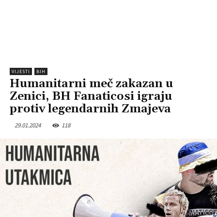
VIJESTI
BIH
Humanitarni meč zakazan u
Zenici, BH Fanaticosi igraju
protiv legendarnih Zmajeva
29.01.2024
118