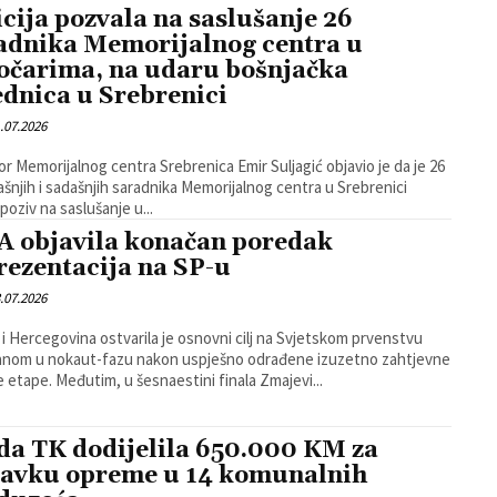
icija pozvala na saslušanje 26
adnika Memorijalnog centra u
očarima, na udaru bošnjačka
ednica u Srebrenici
.07.2026
or Memorijalnog centra Srebrenica Emir Suljagić objavio je da je 26
šnjih i sadašnjih saradnika Memorijalnog centra u Srebrenici
poziv na saslušanje u...
A objavila konačan poredak
rezentacija na SP-u
.07.2026
i Hercegovina ostvarila je osnovni cilj na Svjetskom prvenstvu
anom u nokaut-fazu nakon uspješno odrađene izuzetno zahtjevne
grupne etape. Međutim, u šesnaestini finala Zmajevi...
da TK dodijelila 650.000 KM za
avku opreme u 14 komunalnih