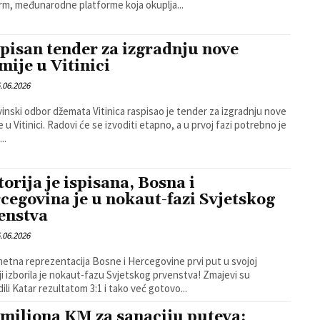
rm, međunarodne platforme koja okuplja...
pisan tender za izgradnju nove
mije u Vitinici
.06.2026
inski odbor džemata Vitinica raspisao je tender za izgradnju nove
e se izvoditi etapno, a u prvoj fazi potrebno je
..
torija je ispisana, Bosna i
cegovina je u nokaut-fazi Svjetskog
enstva
.06.2026
tna reprezentacija Bosne i Hercegovine prvi put u svojoj
i izborila je nokaut-fazu Svjetskog prvenstva! Zmajevi su
dili Katar rezultatom 3:1 i tako već gotovo...
 miliona KM za sanaciju puteva: