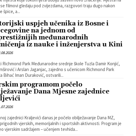
 se filmovi gledaju pod zvijezdama, razgovori traju dugo nakon
 špice, a...
torijski uspjeh učenika iz Bosne i
cegovine na jednom od
prestižnijih međunarodnih
mičenja iz nauke i inženjerstva u Kini
.08.2026
i Richmond Park Međunarodne srednje škole Tuzla Damir Konjić,
Imširović i Arslan Jaganjac, zajedno s učenicom Richmond Park
a Bihać Iman Duraković, ostvarili...
rskim programom počelo
lježavanje Dana Mjesne zajednice
ljevići
.07.2026
noj zajednici Kraljevići danas je počelo obilježavanje Dana MZ,
rigodnih vjerskih, memorijalnih i sportskih aktivnosti. Program je
o vjerskim sadržajem – učenjem tevhida...