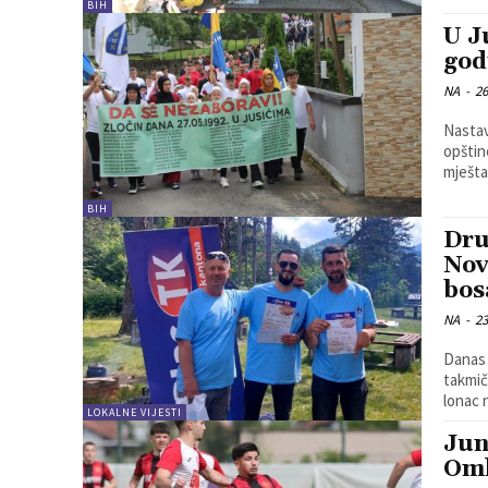
BIH
U J
god
NA
-
26
Nastav
opštine Zvornik. Sutra je na
BIH
Dru
Nov
bos
NA
-
23
Danas 
takmič
lonac 
LOKALNE VIJESTI
Jun
Oml