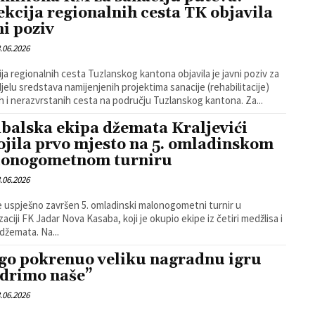
ekcija regionalnih cesta TK objavila
ni poziv
.06.2026
ija regionalnih cesta Tuzlanskog kantona objavila je javni poziv za
jelu sredstava namijenjenih projektima sanacije (rehabilitacije)
lokalnih i nerazvrstanih cesta na području Tuzlanskog kantona. Za...
balska ekipa džemata Kraljevići
ojila prvo mjesto na 5. omladinskom
onogometnom turniru
.06.2026
e uspješno završen 5. omladinski malonogometni turnir u
zaciji FK Jadar Nova Kasaba, koji je okupio ekipe iz četiri medžlisa i
deset džemata. Na...
go pokrenuo veliku nagradnu igru
drimo naše”
.06.2026