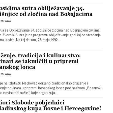
usićima sutra obilježavanje 34.
išnjice od zločina nad Bošnjacima
.05.2026
lja se Obilježavanje 34. godišnjice zločina nad Bošnjačkim civilima
 programu obilježavanje godišnjice stradanja
mještana Jusića. Na taj datum, 27. maja 1992....
ženje, tradicija i kulinarstvo:
inari se takmičili u pripremi
anskog lonca
.05.2026
je na Izletištu Mačkovac održano tradicionalno druženje i
enje novinara u pripremi bosanskog lonca pod nazivom „Bosanski
na novinarski način“, koje organizuju...
iori Slobode pobjednici
adinskog kupa Bosne i Hercegovine!