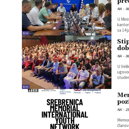
pre
NA
-
06
U Mini
kanton
sa 14 
BIH
Sti
dob
NA
-
06
U Veli
ugovor
studen
BIH
Mem
poz
NA
-
25
Memori
članov