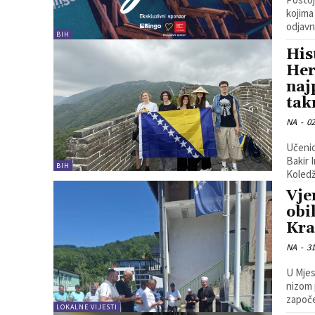
kojima
odjavne
BIH
His
Her
naj
tak
NA
-
02
Učenic
Bakir 
BIH
Koledž
Vje
obi
Kra
NA
-
31
U Mjes
nizom p
započe
LOKALNE VIJESTI