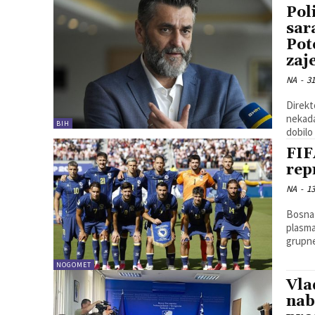
Pol
sar
Pot
zaj
NA
-
31
Direkt
nekada
BIH
dobilo 
FIF
rep
NA
-
13
Bosna 
plasm
NOGOMET
Vla
nab