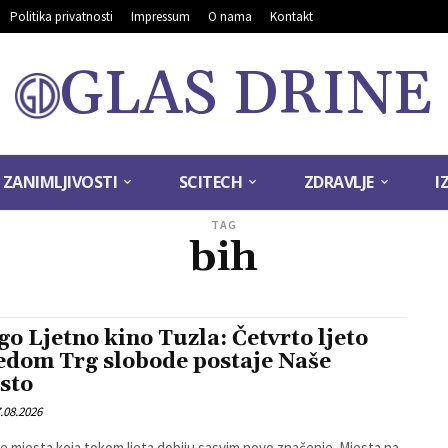
Politika privatnosti
Impressum
O nama
Kontakt
GLAS DRINE
ZANIMLJIVOSTI
SCITECH
ZDRAVLJE
I
TAG
bih
go Ljetno kino Tuzla: Četvrto ljeto
edom Trg slobode postaje Naše
sto
.08.2026
e mjesta koja tokom ljeta dobiju sasvim novo značenje. Mjesta na