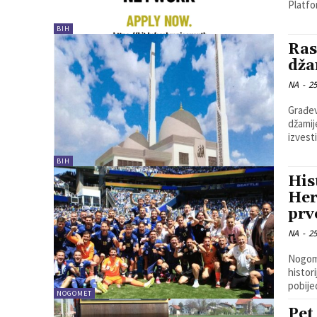
Platfo
BIH
Ras
dža
NA
-
25
Građev
džamije u Vitinici. Radovi ć
izvesti.
BIH
His
Her
prv
NA
-
25
Nogome
historij
pobije
NOGOMET
Pet