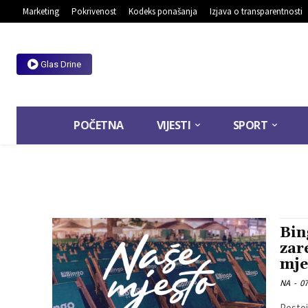
Marketing
Pokrivenost
Kodeks ponašanja
Izjava o transparentnosti
Glas Drine
POČETNA
VIJESTI
SPORT
Bin
zar
mje
NA
-
07
Postoj