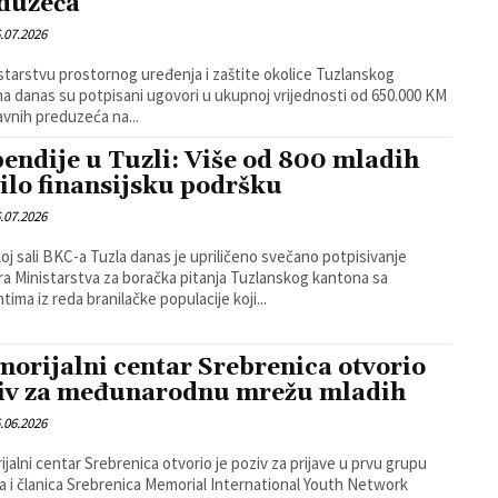
duzeća
.07.2026
starstvu prostornog uređenja i zaštite okolice Tuzlanskog
a danas su potpisani ugovori u ukupnoj vrijednosti od 650.000 KM
javnih preduzeća na...
pendije u Tuzli: Više od 800 mladih
ilo finansijsku podršku
.07.2026
koj sali BKC-a Tuzla danas je upriličeno svečano potpisivanje
a Ministarstva za boračka pitanja Tuzlanskog kantona sa
tima iz reda branilačke populacije koji...
orijalni centar Srebrenica otvorio
iv za međunarodnu mrežu mladih
.06.2026
jalni centar Srebrenica otvorio je poziv za prijave u prvu grupu
a i članica Srebrenica Memorial International Youth Network