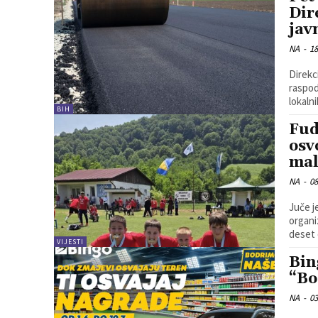
Dir
jav
NA
-
18
Direkc
raspod
BIH
Fud
osv
mal
NA
-
08
Juče j
organi
VIJESTI
Bin
“Bo
NA
-
03