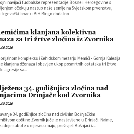
ojni navijači fudbalske reprezentacije Bosne i Hercegovine s
ljenjem očekuju nastup naše zemlje na Svjetskom prvenstvu,
i trgovački lanac u BiH Bingo dodatno...
emićima klanjana kolektivna
naza za tri žrtve zločina iz Zvornika
.06.2026
rijalnom kompleksu i šehidskom mezarju Memići - Gornja Kalesija
je klanjana dženaza i obavljen ukop posmrtnih ostataka tri žrtve
e agresije sa...
lježena 34. godišnjica zločina nad
njacima Drinjače kod Zvornika
.05.2026
žavanje 34. godišnjice zločina nad civilnim Bošnjačkim
ištvom opštine Zvornik juče je nastavljeno u Drinjači. Naime,
zadnje subote u mjesecu maju, preživjeli Bošnjaci iz...