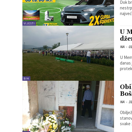
Dok br
nestrp
najveć
VIJESTI
U M
dže
NA
-
01
U Memo
danas 
protekl
BIH
Obi
Boš
NA
-
31
Obilje
stanovn
svake 