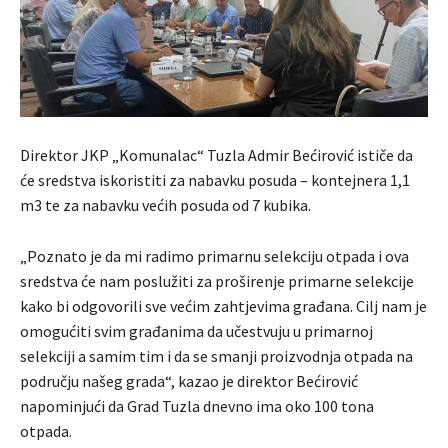
Direktor JKP „Komunalac“ Tuzla Admir Bećirović ističe da
će sredstva iskoristiti za nabavku posuda – kontejnera 1,1
m3 te za nabavku većih posuda od 7 kubika.
„Poznato je da mi radimo primarnu selekciju otpada i ova
sredstva će nam poslužiti za proširenje primarne selekcije
kako bi odgovorili sve većim zahtjevima građana. Cilj nam je
omogućiti svim građanima da učestvuju u primarnoj
selekciji a samim tim i da se smanji proizvodnja otpada na
području našeg grada“, kazao je direktor Bećirović
napominjući da Grad Tuzla dnevno ima oko 100 tona
otpada.