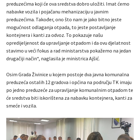
preduzećima koji će ova sredstva dobro uložiti. Imat ćemo
nabavke vozila i pojačanu mehanizaciju u javnim
preduzećima. Također, ono što nam je jako bitno jeste
mogućnost odlaganja otpada, to jeste postavljanje
kontejnera i kanti za odvoz. To pokazuje našu
opredijeljenost da upravljanje otpadom i da ovu djelatnost
stavimo u veći fokus a rad ministarstva pokažemo na jedan
drugačiji način“, naglasila je ministrica Ajšić.
Osim Grada Živinice u kojem postoje dva javna komunalna
preduzeća ostalih 12 gradova i općina na području TK imaju
po jedno preduzeće za upravljanje komunalnim otpadom te
će sredstva biti iskorištena za nabavku kontejnera, kanti za
smeće i vozila.