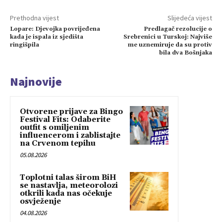
Prethodna vijest
Slijedeća vijest
Lopare: Djevojka povrijeđena
Predlagač rezolucije o
kada je ispala iz sjedišta
Srebrenici u Turskoj: Najviše
ringišpila
me uznemiruje da su protiv
bila dva Bošnjaka
Najnovije
Otvorene prijave za Bingo
Festival Fits: Odaberite
outfit s omiljenim
influencerom i zablistajte
na Crvenom tepihu
05.08.2026
Toplotni talas širom BiH
se nastavlja, meteorolozi
otkrili kada nas očekuje
osvježenje
04.08.2026