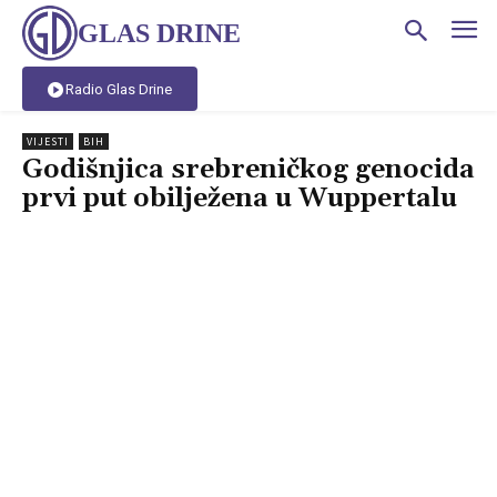
GLAS DRINE
Radio Glas Drine
VIJESTI
BIH
Godišnjica srebreničkog genocida
prvi put obilježena u Wuppertalu