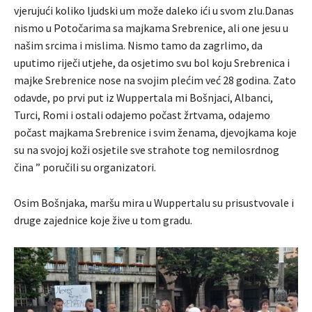
vjerujući koliko ljudski um može daleko ići u svom zlu.Danas
nismo u Potočarima sa majkama Srebrenice, ali one jesu u
našim srcima i mislima. Nismo tamo da zagrlimo, da
uputimo riječi utjehe, da osjetimo svu bol koju Srebrenica i
majke Srebrenice nose na svojim plećim već 28 godina. Zato
odavde, po prvi put iz Wuppertala mi Bošnjaci, Albanci,
Turci, Romi i ostali odajemo počast žrtvama, odajemo
počast majkama Srebrenice i svim ženama, djevojkama koje
su na svojoj koži osjetile sve strahote tog nemilosrdnog
čina ” poručili su organizatori.
Osim Bošnjaka, maršu mira u Wuppertalu su prisustvovale i
druge zajednice koje žive u tom gradu.