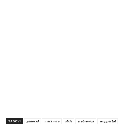
TAGOVI
genocid
marš mira
slide
srebrenica
wuppertal