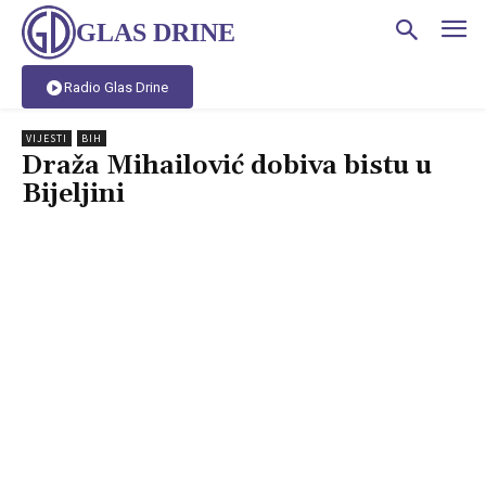
GLAS DRINE
Radio Glas Drine
VIJESTI
BIH
Draža Mihailović dobiva bistu u
Bijeljini