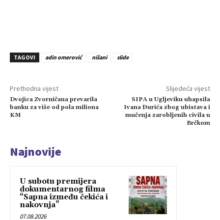
TAGOVI
adin omerović
nišani
slide
Prethodna vijest
Slijedeća vijest
Dvojica Zvorničana prevarila
SIPA u Ugljeviku uhapsila
banku za više od pola miliona
Ivana Đurića zbog ubistava i
KM
mučenja zarobljenih civila u
Brčkom
Najnovije
U subotu premijera
dokumentarnog filma
“Sapna između čekića i
nakovnja”
07.08.2026