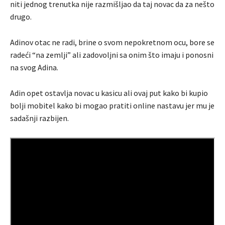
niti jednog trenutka nije razmišljao da taj novac da za nešto
drugo.
Adinov otac ne radi, brine o svom nepokretnom ocu, bore se
radeći “na zemlji” ali zadovoljni sa onim što imaju i ponosni
na svog Adina.
Adin opet ostavlja novac u kasicu ali ovaj put kako bi kupio
bolji mobitel kako bi mogao pratiti online nastavu jer mu je
sadašnji razbijen.