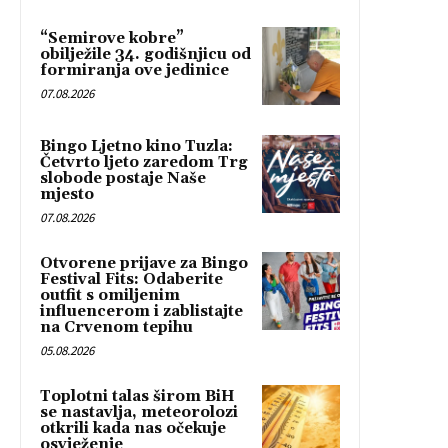
“Semirove kobre”
obilježile 34. godišnjicu od
formiranja ove jedinice
07.08.2026
Bingo Ljetno kino Tuzla:
Četvrto ljeto zaredom Trg
slobode postaje Naše
mjesto
07.08.2026
Otvorene prijave za Bingo
Festival Fits: Odaberite
outfit s omiljenim
influencerom i zablistajte
na Crvenom tepihu
05.08.2026
Toplotni talas širom BiH
se nastavlja, meteorolozi
otkrili kada nas očekuje
osvježenje