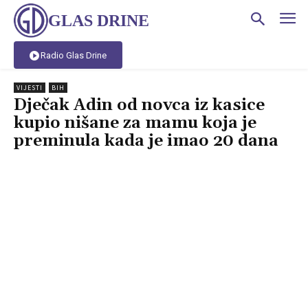
GLAS DRINE
Radio Glas Drine
VIJESTI
BIH
Dječak Adin od novca iz kasice
kupio nišane za mamu koja je
preminula kada je imao 20 dana