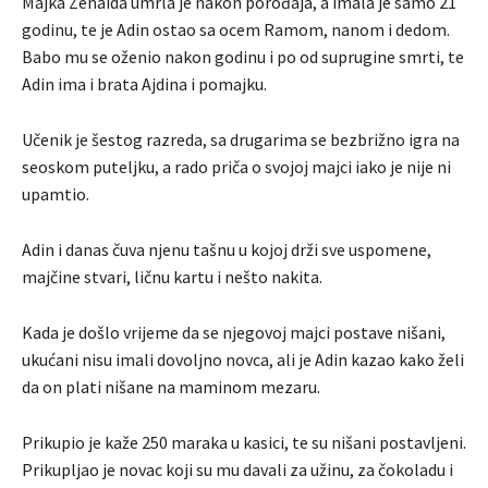
Majka Zenaida umrla je nakon porođaja, a imala je samo 21
godinu, te je Adin ostao sa ocem Ramom, nanom i dedom.
Babo mu se oženio nakon godinu i po od suprugine smrti, te
Adin ima i brata Ajdina i pomajku.
Učenik je šestog razreda, sa drugarima se bezbrižno igra na
seoskom puteljku, a rado priča o svojoj majci iako je nije ni
upamtio.
Adin i danas čuva njenu tašnu u kojoj drži sve uspomene,
majčine stvari, ličnu kartu i nešto nakita.
Kada je došlo vrijeme da se njegovoj majci postave nišani,
ukućani nisu imali dovoljno novca, ali je Adin kazao kako želi
da on plati nišane na maminom mezaru.
Prikupio je kaže 250 maraka u kasici, te su nišani postavljeni.
Prikupljao je novac koji su mu davali za užinu, za čokoladu i