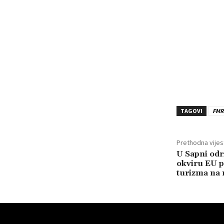
TAGOVI
FMR
Prethodna vijes
U Sapni odr
okviru EU 
turizma na