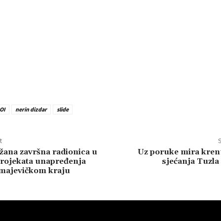
OI
nerin dizdar
slide
t
S
žana završna radionica u
Uz poruke mira kren
projekata unapređenja
sjećanja Tuzla
 majevičkom kraju