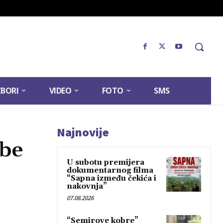
ZBORI
VIDEO
FOTO
SMS
Najnovije
obe
U subotu premijera
dokumentarnog filma
“Sapna između čekića i
nakovnja”
07.08.2026
“Semirove kobre”