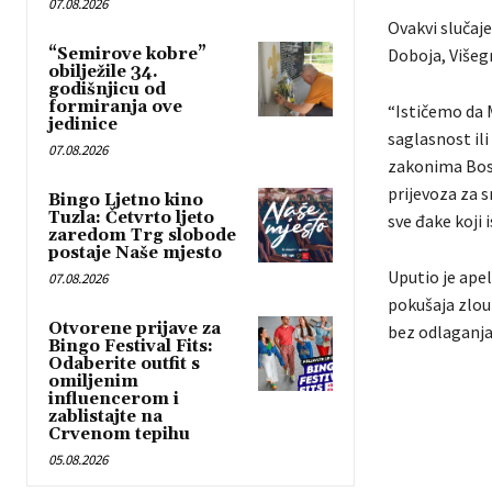
07.08.2026
Ovakvi slučaje
“Semirove kobre”
Doboja, Višegr
obilježile 34.
godišnjicu od
formiranja ove
“Ističemo da M
jedinice
saglasnost ili
07.08.2026
zakonima Bosn
prijevoza za s
Bingo Ljetno kino
Tuzla: Četvrto ljeto
sve đake koji 
zaredom Trg slobode
postaje Naše mjesto
Uputio je ape
07.08.2026
pokušaja zlou
Otvorene prijave za
bez odlaganja
Bingo Festival Fits:
Odaberite outfit s
omiljenim
influencerom i
zablistajte na
Crvenom tepihu
05.08.2026