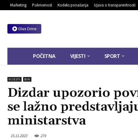
Marketing
Pokrivenost
Kodeks ponašanja
Izjava o transparentnosti
Glas Drine
POČETNA
VIJESTI
SPORT
VIJESTI
BIH
Dizdar upozorio pov
se lažno predstavljaj
ministarstva
15.11.2023
274