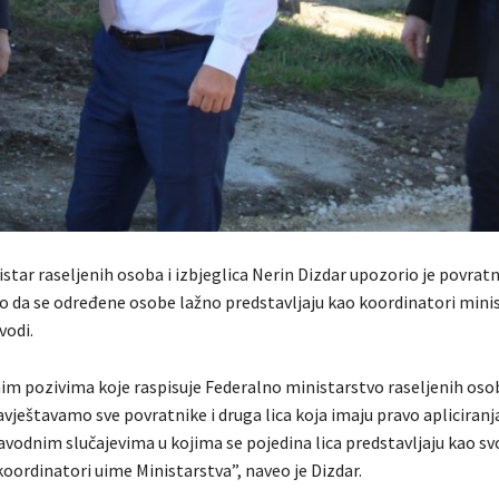
star raseljenih osoba i izbjeglica Nerin Dizdar upozorio je povrat
eo da se određene osobe lažno predstavljaju kao koordinatori mini
vodi.
nim pozivima koje raspisuje Federalno ministarstvo raseljenih osob
avještavamo sve povratnike i druga lica koja imaju pravo apliciranj
avodnim slučajevima u kojima se pojedina lica predstavljaju kao sv
 koordinatori uime Ministarstva”, naveo je Dizdar.