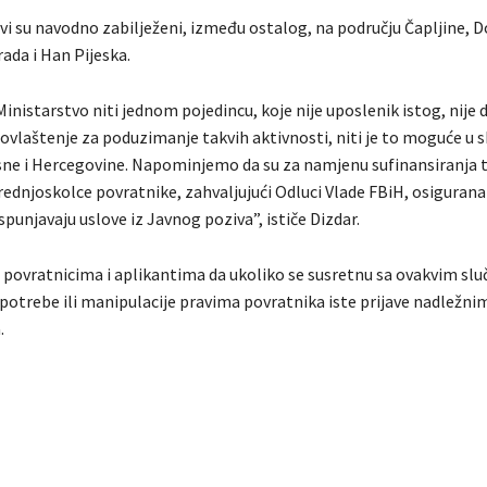
vi su navodno zabilježeni, između ostalog, na području Čapljine, D
ada i Han Pijeska.
inistarstvo niti jednom pojedincu, koje nije uposlenik istog, nije 
 ovlaštenje za poduzimanje takvih aktivnosti, niti je to moguće u s
e i Hercegovine. Napominjemo da su za namjenu sufinansiranja 
rednjoskolce povratnike, zahvaljujući Odluci Vlade FBiH, osigurana
ispunjavaju uslove iz Javnog poziva”, ističe Dizdar.
l povratnicima i aplikantima da ukoliko se susretnu sa ovakvim sl
potrebe ili manipulacije pravima povratnika iste prijave nadležn
.