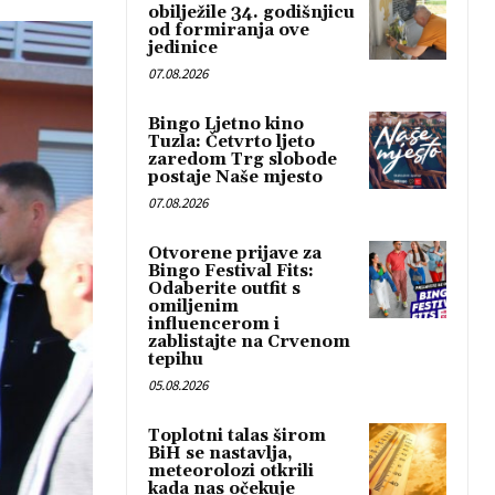
obilježile 34. godišnjicu
od formiranja ove
jedinice
07.08.2026
Bingo Ljetno kino
Tuzla: Četvrto ljeto
zaredom Trg slobode
postaje Naše mjesto
07.08.2026
Otvorene prijave za
Bingo Festival Fits:
Odaberite outfit s
omiljenim
influencerom i
zablistajte na Crvenom
tepihu
05.08.2026
Toplotni talas širom
BiH se nastavlja,
meteorolozi otkrili
kada nas očekuje