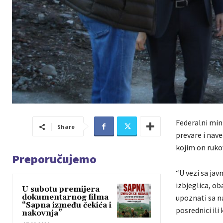
Federalni mini
Share
prevare i nav
kojim on ruko
Preporučujemo
“U vezi sa jav
izbjeglica, ob
U subotu premijera
dokumentarnog filma
upoznati sa n
“Sapna između čekića i
posrednici ili
nakovnja”