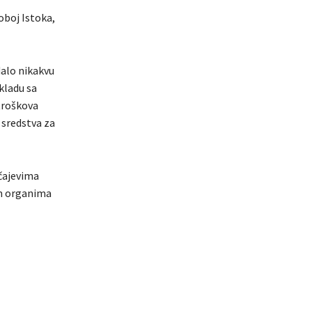
oboj Istoka,
dalo nikakvu
kladu sa
troškova
 sredstva za
učajevima
im organima