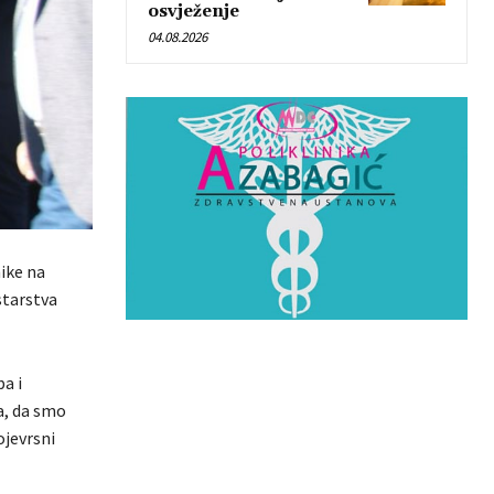
osvježenje
04.08.2026
nike na
starstva
a i
a, da smo
ojevrsni