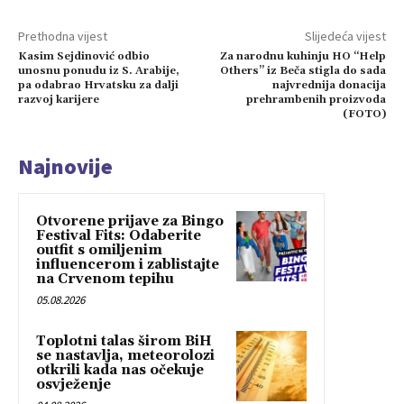
Prethodna vijest
Slijedeća vijest
Kasim Sejdinović odbio
Za narodnu kuhinju HO “Help
unosnu ponudu iz S. Arabije,
Others” iz Beča stigla do sada
pa odabrao Hrvatsku za dalji
najvrednija donacija
razvoj karijere
prehrambenih proizvoda
(FOTO)
Najnovije
Otvorene prijave za Bingo
Festival Fits: Odaberite
outfit s omiljenim
influencerom i zablistajte
na Crvenom tepihu
05.08.2026
Toplotni talas širom BiH
se nastavlja, meteorolozi
otkrili kada nas očekuje
osvježenje