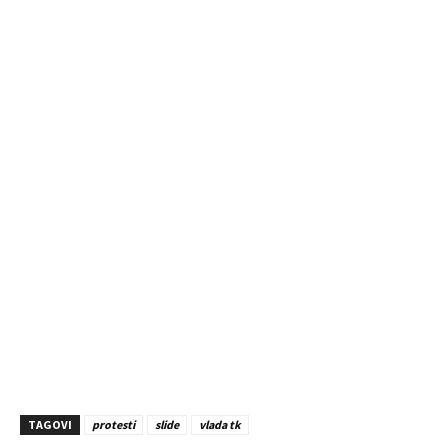
TAGOVI
protesti
slide
vlada tk