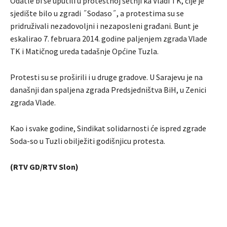
Odatle bi se uputili u protestnoj šetnji ka Vladi TK, čije je
sjedište bilo u zgradi ˝Sodaso˝, a protestima su se
pridruživali nezadovoljni i nezaposleni građani. Bunt je
eskalirao 7. februara 2014. godine paljenjem zgrada Vlade
TK i Matičnog ureda tadašnje Općine Tuzla.
Protesti su se proširili i u druge gradove. U Sarajevu je na
današnji dan spaljena zgrada Predsjedništva BiH, u Zenici
zgrada Vlade.
Kao i svake godine, Sindikat solidarnosti će ispred zgrade
Soda-so u Tuzli obilježiti godišnjicu protesta.
(RTV GD/RTV Slon)