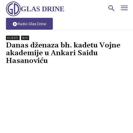
GLAS DRINE
Radio Glas Drine
VIJESTI
BIH
Danas dženaza bh. kadetu Vojne
akademije u Ankari Saidu
Hasanoviću