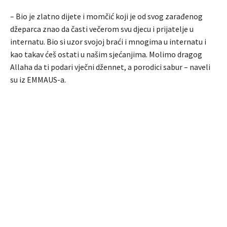
– Bio je zlatno dijete i momčić koji je od svog zarađenog
džeparca znao da časti večerom svu djecu i prijatelje u
internatu. Bio si uzor svojoj braći i mnogima u internatu i
kao takav ćeš ostati u našim sjećanjima. Molimo dragog
Allaha da ti podari vječni džennet, a porodici sabur – naveli
su iz EMMAUS-a.