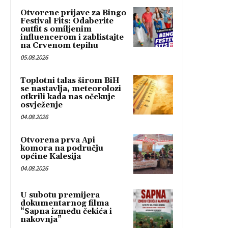
Otvorene prijave za Bingo
Festival Fits: Odaberite
outfit s omiljenim
influencerom i zablistajte
na Crvenom tepihu
05.08.2026
Toplotni talas širom BiH
se nastavlja, meteorolozi
otkrili kada nas očekuje
osvježenje
04.08.2026
Otvorena prva Api
komora na području
općine Kalesija
04.08.2026
U subotu premijera
dokumentarnog filma
“Sapna između čekića i
nakovnja”