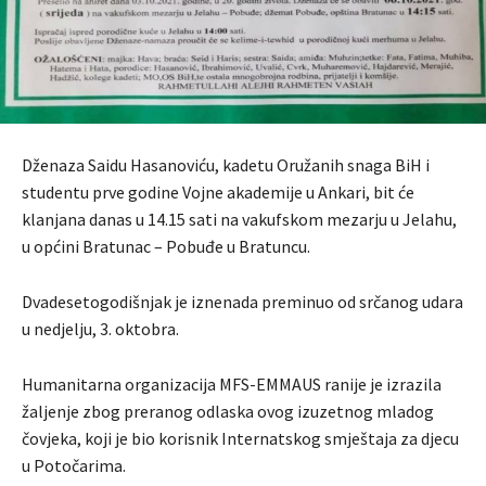
Dženaza Saidu Hasanoviću, kadetu Oružanih snaga BiH i
studentu prve godine Vojne akademije u Ankari, bit će
klanjana danas u 14.15 sati na vakufskom mezarju u Jelahu,
u općini Bratunac – Pobuđe u Bratuncu.
Dvadesetogodišnjak je iznenada preminuo od srčanog udara
u nedjelju, 3. oktobra.
Humanitarna organizacija MFS-EMMAUS ranije je izrazila
žaljenje zbog preranog odlaska ovog izuzetnog mladog
čovjeka, koji je bio korisnik Internatskog smještaja za djecu
u Potočarima.