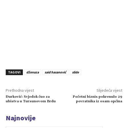
TAGOVI
dženaza
said hasanović
slide
Prethodna vijest
Slijedeća vijest
Đurković: Svjedok čuo za
Početni biznis pokrenulo 29
ubistva u Tursunovom Brdu
povratnika iz osam općina
Najnovije